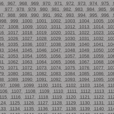
66
967
968
969
970
971
972
973
974
975
977
978
979
980
981
982
983
984
985
9
87
988
989
990
991
992
993
994
995
996
998
999
1000
1001
1002
1003
1004
1005
10
07
1008
1009
1010
1011
1012
1013
1014
10
16
1017
1018
1019
1020
1021
1022
1023
10
25
1026
1027
1028
1029
1030
1031
1032
10
34
1035
1036
1037
1038
1039
1040
1041
10
43
1044
1045
1046
1047
1048
1049
1050
10
52
1053
1054
1055
1056
1057
1058
1059
10
61
1062
1063
1064
1065
1066
1067
1068
10
70
1071
1072
1073
1074
1075
1076
1077
10
79
1080
1081
1082
1083
1084
1085
1086
10
88
1089
1090
1091
1092
1093
1094
1095
10
097
1098
1099
1100
1101
1102
1103
1104
11
1106
1107
1108
1109
1110
1111
1112
1113
11
115
1116
1117
1118
1119
1120
1121
1122
11
124
1125
1126
1127
1128
1129
1130
1131
11
133
1134
1135
1136
1137
1138
1139
1140
11