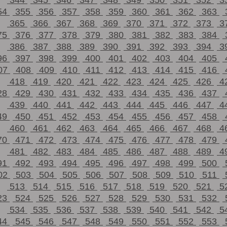
344
345
346
347
348
349
350
351
352
3
54
355
356
357
358
359
360
361
362
363
365
366
367
368
369
370
371
372
373
3
75
376
377
378
379
380
381
382
383
384
386
387
388
389
390
391
392
393
394
3
96
397
398
399
400
401
402
403
404
405
07
408
409
410
411
412
413
414
415
416
418
419
420
421
422
423
424
425
426
4
28
429
430
431
432
433
434
435
436
437
439
440
441
442
443
444
445
446
447
4
49
450
451
452
453
454
455
456
457
458
460
461
462
463
464
465
466
467
468
4
70
471
472
473
474
475
476
477
478
479
481
482
483
484
485
486
487
488
489
4
91
492
493
494
495
496
497
498
499
500
02
503
504
505
506
507
508
509
510
511
513
514
515
516
517
518
519
520
521
5
23
524
525
526
527
528
529
530
531
532
534
535
536
537
538
539
540
541
542
5
44
545
546
547
548
549
550
551
552
553