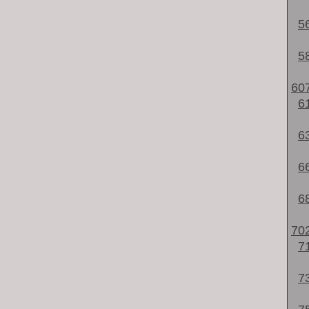
5
5
60
6
6
6
6
70
7
7