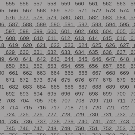
555
556
557
558
559
560
561
562
563
5
65
566
567
568
569
570
571
572
573
574
576
577
578
579
580
581
582
583
584
5
86
587
588
589
590
591
592
593
594
595
597
598
599
600
601
602
603
604
605
6
7
608
609
610
611
612
613
614
615
616
6
18
619
620
621
622
623
624
625
626
627
629
630
631
632
633
634
635
636
637
6
39
640
641
642
643
644
645
646
647
648
650
651
652
653
654
655
656
657
658
6
60
661
662
663
664
665
666
667
668
669
671
672
673
674
675
676
677
678
679
6
81
682
683
684
685
686
687
688
689
690
692
693
694
695
696
697
698
699
700
7
2
703
704
705
706
707
708
709
710
711
7
13
714
715
716
717
718
719
720
721
722
724
725
726
727
728
729
730
731
732
7
34
735
736
737
738
739
740
741
742
743
745
746
747
748
749
750
751
752
753
7