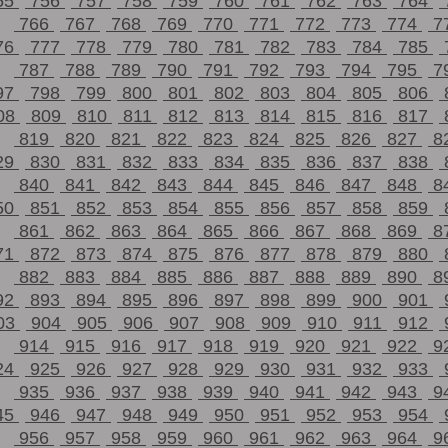
55
756
757
758
759
760
761
762
763
764
766
767
768
769
770
771
772
773
774
7
76
777
778
779
780
781
782
783
784
785
787
788
789
790
791
792
793
794
795
7
97
798
799
800
801
802
803
804
805
806
08
809
810
811
812
813
814
815
816
817
819
820
821
822
823
824
825
826
827
8
29
830
831
832
833
834
835
836
837
838
840
841
842
843
844
845
846
847
848
8
50
851
852
853
854
855
856
857
858
859
861
862
863
864
865
866
867
868
869
8
71
872
873
874
875
876
877
878
879
880
882
883
884
885
886
887
888
889
890
8
92
893
894
895
896
897
898
899
900
901
03
904
905
906
907
908
909
910
911
912
914
915
916
917
918
919
920
921
922
9
24
925
926
927
928
929
930
931
932
933
935
936
937
938
939
940
941
942
943
9
45
946
947
948
949
950
951
952
953
954
956
957
958
959
960
961
962
963
964
9