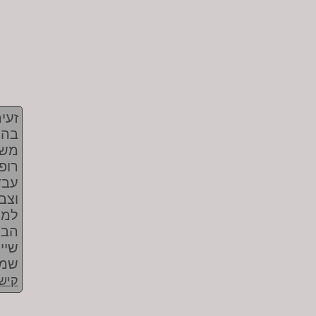
זעי
משל
רופ
עבד
וצב
למנ
הבי
שיי
שמי
קישו