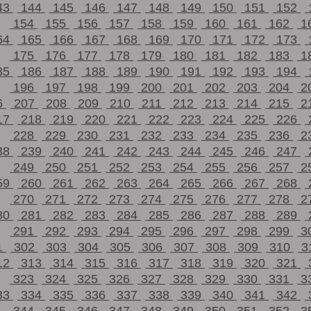
43
144
145
146
147
148
149
150
151
152
154
155
156
157
158
159
160
161
162
1
64
165
166
167
168
169
170
171
172
173
175
176
177
178
179
180
181
182
183
1
85
186
187
188
189
190
191
192
193
194
196
197
198
199
200
201
202
203
204
2
6
207
208
209
210
211
212
213
214
215
2
17
218
219
220
221
222
223
224
225
226
228
229
230
231
232
233
234
235
236
2
38
239
240
241
242
243
244
245
246
247
249
250
251
252
253
254
255
256
257
2
59
260
261
262
263
264
265
266
267
268
270
271
272
273
274
275
276
277
278
2
80
281
282
283
284
285
286
287
288
289
291
292
293
294
295
296
297
298
299
3
1
302
303
304
305
306
307
308
309
310
3
12
313
314
315
316
317
318
319
320
321
323
324
325
326
327
328
329
330
331
3
33
334
335
336
337
338
339
340
341
342