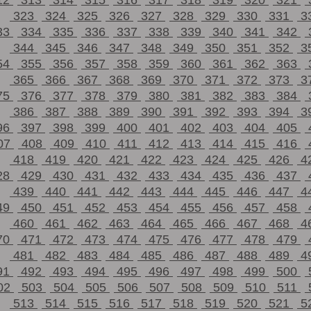
12
313
314
315
316
317
318
319
320
321
323
324
325
326
327
328
329
330
331
3
33
334
335
336
337
338
339
340
341
342
344
345
346
347
348
349
350
351
352
3
54
355
356
357
358
359
360
361
362
363
365
366
367
368
369
370
371
372
373
3
75
376
377
378
379
380
381
382
383
384
386
387
388
389
390
391
392
393
394
3
96
397
398
399
400
401
402
403
404
405
07
408
409
410
411
412
413
414
415
416
418
419
420
421
422
423
424
425
426
4
28
429
430
431
432
433
434
435
436
437
439
440
441
442
443
444
445
446
447
4
49
450
451
452
453
454
455
456
457
458
460
461
462
463
464
465
466
467
468
4
70
471
472
473
474
475
476
477
478
479
481
482
483
484
485
486
487
488
489
4
91
492
493
494
495
496
497
498
499
500
02
503
504
505
506
507
508
509
510
511
513
514
515
516
517
518
519
520
521
5