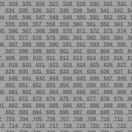
23
524
525
526
527
528
529
530
531
532
534
535
536
537
538
539
540
541
542
5
44
545
546
547
548
549
550
551
552
553
555
556
557
558
559
560
561
562
563
5
65
566
567
568
569
570
571
572
573
574
576
577
578
579
580
581
582
583
584
5
86
587
588
589
590
591
592
593
594
595
597
598
599
600
601
602
603
604
605
6
7
608
609
610
611
612
613
614
615
616
6
18
619
620
621
622
623
624
625
626
627
629
630
631
632
633
634
635
636
637
6
39
640
641
642
643
644
645
646
647
648
650
651
652
653
654
655
656
657
658
6
60
661
662
663
664
665
666
667
668
669
671
672
673
674
675
676
677
678
679
6
81
682
683
684
685
686
687
688
689
690
692
693
694
695
696
697
698
699
700
7
2
703
704
705
706
707
708
709
710
711
7
13
714
715
716
717
718
719
720
721
722