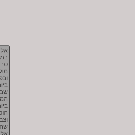
אלמ
במכ
סבי
מוק
ביו
שבע
המס
ביו
הוס
וצב
שהע
אלי