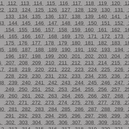
11
112
113
114
115
116
117
118
119
120
1
22
123
124
125
126
127
128
129
130
131
133
134
135
136
137
138
139
140
141
1
43
144
145
146
147
148
149
150
151
152
154
155
156
157
158
159
160
161
162
1
64
165
166
167
168
169
170
171
172
173
175
176
177
178
179
180
181
182
183
1
85
186
187
188
189
190
191
192
193
194
196
197
198
199
200
201
202
203
204
2
6
207
208
209
210
211
212
213
214
215
2
17
218
219
220
221
222
223
224
225
226
228
229
230
231
232
233
234
235
236
2
38
239
240
241
242
243
244
245
246
247
249
250
251
252
253
254
255
256
257
2
59
260
261
262
263
264
265
266
267
268
270
271
272
273
274
275
276
277
278
2
80
281
282
283
284
285
286
287
288
289
291
292
293
294
295
296
297
298
299
3
1
302
303
304
305
306
307
308
309
310
3