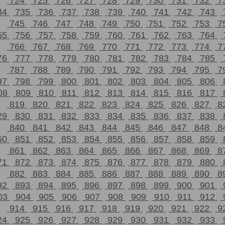
724
725
726
727
728
729
730
731
732
7
34
735
736
737
738
739
740
741
742
743
745
746
747
748
749
750
751
752
753
7
55
756
757
758
759
760
761
762
763
764
766
767
768
769
770
771
772
773
774
7
76
777
778
779
780
781
782
783
784
785
787
788
789
790
791
792
793
794
795
7
97
798
799
800
801
802
803
804
805
806
08
809
810
811
812
813
814
815
816
817
819
820
821
822
823
824
825
826
827
8
29
830
831
832
833
834
835
836
837
838
840
841
842
843
844
845
846
847
848
8
50
851
852
853
854
855
856
857
858
859
861
862
863
864
865
866
867
868
869
8
71
872
873
874
875
876
877
878
879
880
882
883
884
885
886
887
888
889
890
8
92
893
894
895
896
897
898
899
900
901
03
904
905
906
907
908
909
910
911
912
914
915
916
917
918
919
920
921
922
9
24
925
926
927
928
929
930
931
932
933