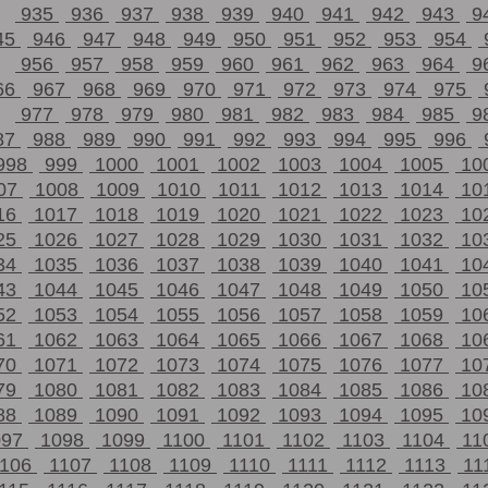
935
936
937
938
939
940
941
942
943
9
45
946
947
948
949
950
951
952
953
954
956
957
958
959
960
961
962
963
964
9
66
967
968
969
970
971
972
973
974
975
977
978
979
980
981
982
983
984
985
9
87
988
989
990
991
992
993
994
995
996
998
999
1000
1001
1002
1003
1004
1005
10
07
1008
1009
1010
1011
1012
1013
1014
10
16
1017
1018
1019
1020
1021
1022
1023
10
25
1026
1027
1028
1029
1030
1031
1032
10
34
1035
1036
1037
1038
1039
1040
1041
10
43
1044
1045
1046
1047
1048
1049
1050
10
52
1053
1054
1055
1056
1057
1058
1059
10
61
1062
1063
1064
1065
1066
1067
1068
10
70
1071
1072
1073
1074
1075
1076
1077
10
79
1080
1081
1082
1083
1084
1085
1086
10
88
1089
1090
1091
1092
1093
1094
1095
10
097
1098
1099
1100
1101
1102
1103
1104
11
1106
1107
1108
1109
1110
1111
1112
1113
11