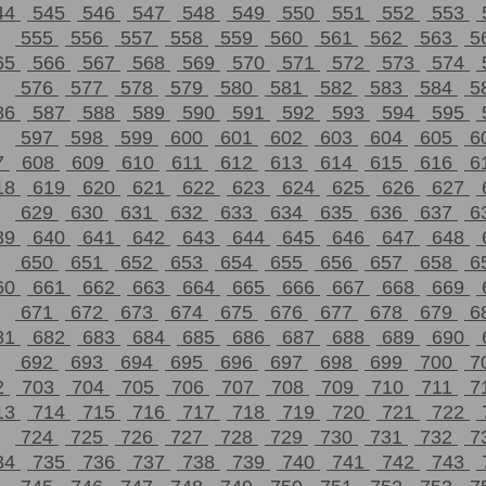
44
545
546
547
548
549
550
551
552
553
555
556
557
558
559
560
561
562
563
5
65
566
567
568
569
570
571
572
573
574
576
577
578
579
580
581
582
583
584
5
86
587
588
589
590
591
592
593
594
595
597
598
599
600
601
602
603
604
605
6
7
608
609
610
611
612
613
614
615
616
6
18
619
620
621
622
623
624
625
626
627
629
630
631
632
633
634
635
636
637
6
39
640
641
642
643
644
645
646
647
648
650
651
652
653
654
655
656
657
658
6
60
661
662
663
664
665
666
667
668
669
671
672
673
674
675
676
677
678
679
6
81
682
683
684
685
686
687
688
689
690
692
693
694
695
696
697
698
699
700
7
2
703
704
705
706
707
708
709
710
711
7
13
714
715
716
717
718
719
720
721
722
724
725
726
727
728
729
730
731
732
7
34
735
736
737
738
739
740
741
742
743