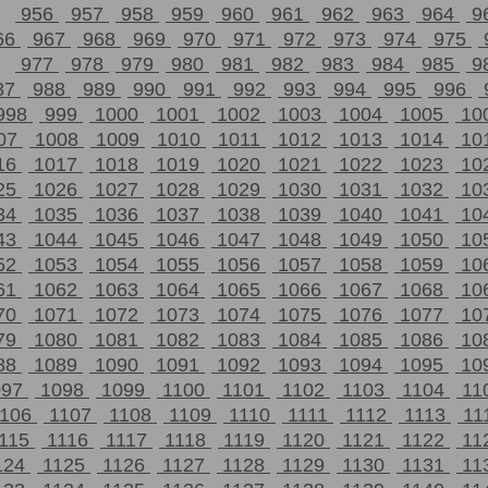
956
957
958
959
960
961
962
963
964
9
66
967
968
969
970
971
972
973
974
975
977
978
979
980
981
982
983
984
985
9
87
988
989
990
991
992
993
994
995
996
998
999
1000
1001
1002
1003
1004
1005
10
07
1008
1009
1010
1011
1012
1013
1014
10
16
1017
1018
1019
1020
1021
1022
1023
10
25
1026
1027
1028
1029
1030
1031
1032
10
34
1035
1036
1037
1038
1039
1040
1041
10
43
1044
1045
1046
1047
1048
1049
1050
10
52
1053
1054
1055
1056
1057
1058
1059
10
61
1062
1063
1064
1065
1066
1067
1068
10
70
1071
1072
1073
1074
1075
1076
1077
10
79
1080
1081
1082
1083
1084
1085
1086
10
88
1089
1090
1091
1092
1093
1094
1095
10
097
1098
1099
1100
1101
1102
1103
1104
11
1106
1107
1108
1109
1110
1111
1112
1113
11
115
1116
1117
1118
1119
1120
1121
1122
11
124
1125
1126
1127
1128
1129
1130
1131
11