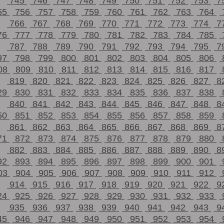
745
746
747
748
749
750
751
752
753
7
55
756
757
758
759
760
761
762
763
764
766
767
768
769
770
771
772
773
774
7
76
777
778
779
780
781
782
783
784
785
787
788
789
790
791
792
793
794
795
7
97
798
799
800
801
802
803
804
805
806
08
809
810
811
812
813
814
815
816
817
819
820
821
822
823
824
825
826
827
8
29
830
831
832
833
834
835
836
837
838
840
841
842
843
844
845
846
847
848
8
50
851
852
853
854
855
856
857
858
859
861
862
863
864
865
866
867
868
869
8
71
872
873
874
875
876
877
878
879
880
882
883
884
885
886
887
888
889
890
8
92
893
894
895
896
897
898
899
900
901
03
904
905
906
907
908
909
910
911
912
914
915
916
917
918
919
920
921
922
9
24
925
926
927
928
929
930
931
932
933
935
936
937
938
939
940
941
942
943
9
45
946
947
948
949
950
951
952
953
954