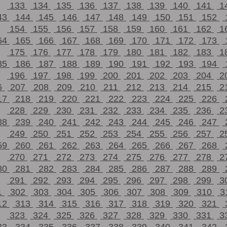
133
134
135
136
137
138
139
140
141
1
43
144
145
146
147
148
149
150
151
152
154
155
156
157
158
159
160
161
162
1
64
165
166
167
168
169
170
171
172
173
175
176
177
178
179
180
181
182
183
1
85
186
187
188
189
190
191
192
193
194
196
197
198
199
200
201
202
203
204
2
6
207
208
209
210
211
212
213
214
215
2
17
218
219
220
221
222
223
224
225
226
228
229
230
231
232
233
234
235
236
2
38
239
240
241
242
243
244
245
246
247
249
250
251
252
253
254
255
256
257
2
59
260
261
262
263
264
265
266
267
268
270
271
272
273
274
275
276
277
278
2
80
281
282
283
284
285
286
287
288
289
291
292
293
294
295
296
297
298
299
3
1
302
303
304
305
306
307
308
309
310
3
12
313
314
315
316
317
318
319
320
321
323
324
325
326
327
328
329
330
331
3