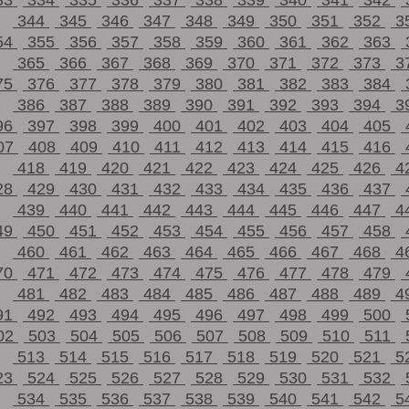
33
334
335
336
337
338
339
340
341
342
344
345
346
347
348
349
350
351
352
3
54
355
356
357
358
359
360
361
362
363
365
366
367
368
369
370
371
372
373
3
75
376
377
378
379
380
381
382
383
384
386
387
388
389
390
391
392
393
394
3
96
397
398
399
400
401
402
403
404
405
07
408
409
410
411
412
413
414
415
416
418
419
420
421
422
423
424
425
426
4
28
429
430
431
432
433
434
435
436
437
439
440
441
442
443
444
445
446
447
4
49
450
451
452
453
454
455
456
457
458
460
461
462
463
464
465
466
467
468
4
70
471
472
473
474
475
476
477
478
479
481
482
483
484
485
486
487
488
489
4
91
492
493
494
495
496
497
498
499
500
02
503
504
505
506
507
508
509
510
511
513
514
515
516
517
518
519
520
521
5
23
524
525
526
527
528
529
530
531
532
534
535
536
537
538
539
540
541
542
5