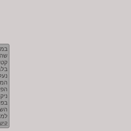
בממ
שהת
קטל
בלב
המו
הפו
ניק
בפו
השא
למר
קישו