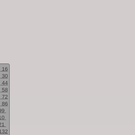
16
30
44
58
72
86
99
10
21
132