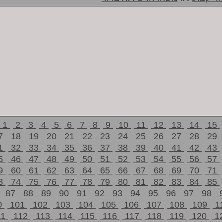
1
2
3
4
5
6
7
8
9
10
11
12
13
14
15
7
18
19
20
21
22
23
24
25
26
27
28
29
1
32
33
34
35
36
37
38
39
40
41
42
43
5
46
47
48
49
50
51
52
53
54
55
56
57
9
60
61
62
63
64
65
66
67
68
69
70
71
3
74
75
76
77
78
79
80
81
82
83
84
85
87
88
89
90
91
92
93
94
95
96
97
98
0
101
102
103
104
105
106
107
108
109
1
11
112
113
114
115
116
117
118
119
120
1