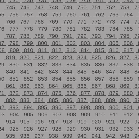
34
735
736
737
738
739
740
741
742
743
745
746
747
748
749
750
751
752
753
7
55
756
757
758
759
760
761
762
763
764
766
767
768
769
770
771
772
773
774
7
76
777
778
779
780
781
782
783
784
785
787
788
789
790
791
792
793
794
795
7
97
798
799
800
801
802
803
804
805
806
08
809
810
811
812
813
814
815
816
817
819
820
821
822
823
824
825
826
827
8
29
830
831
832
833
834
835
836
837
838
840
841
842
843
844
845
846
847
848
8
50
851
852
853
854
855
856
857
858
859
861
862
863
864
865
866
867
868
869
8
71
872
873
874
875
876
877
878
879
880
882
883
884
885
886
887
888
889
890
8
92
893
894
895
896
897
898
899
900
901
03
904
905
906
907
908
909
910
911
912
914
915
916
917
918
919
920
921
922
9
24
925
926
927
928
929
930
931
932
933
935
936
937
938
939
940
941
942
943
9