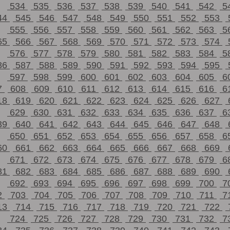
534
535
536
537
538
539
540
541
542
5
44
545
546
547
548
549
550
551
552
553
555
556
557
558
559
560
561
562
563
5
65
566
567
568
569
570
571
572
573
574
576
577
578
579
580
581
582
583
584
5
86
587
588
589
590
591
592
593
594
595
597
598
599
600
601
602
603
604
605
6
7
608
609
610
611
612
613
614
615
616
6
18
619
620
621
622
623
624
625
626
627
629
630
631
632
633
634
635
636
637
6
39
640
641
642
643
644
645
646
647
648
650
651
652
653
654
655
656
657
658
6
60
661
662
663
664
665
666
667
668
669
671
672
673
674
675
676
677
678
679
6
81
682
683
684
685
686
687
688
689
690
692
693
694
695
696
697
698
699
700
7
2
703
704
705
706
707
708
709
710
711
7
13
714
715
716
717
718
719
720
721
722
724
725
726
727
728
729
730
731
732
7