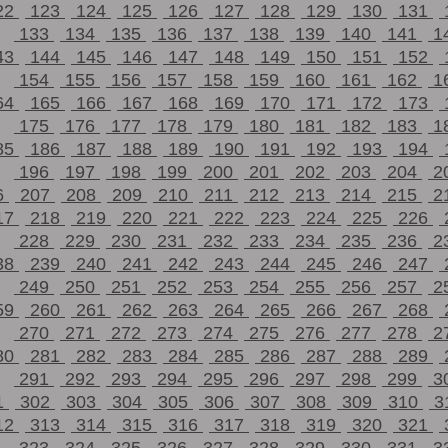
22
123
124
125
126
127
128
129
130
131
133
134
135
136
137
138
139
140
141
1
43
144
145
146
147
148
149
150
151
152
154
155
156
157
158
159
160
161
162
1
64
165
166
167
168
169
170
171
172
173
175
176
177
178
179
180
181
182
183
1
85
186
187
188
189
190
191
192
193
194
196
197
198
199
200
201
202
203
204
2
6
207
208
209
210
211
212
213
214
215
2
17
218
219
220
221
222
223
224
225
226
228
229
230
231
232
233
234
235
236
2
38
239
240
241
242
243
244
245
246
247
249
250
251
252
253
254
255
256
257
2
59
260
261
262
263
264
265
266
267
268
270
271
272
273
274
275
276
277
278
2
80
281
282
283
284
285
286
287
288
289
291
292
293
294
295
296
297
298
299
3
1
302
303
304
305
306
307
308
309
310
3
12
313
314
315
316
317
318
319
320
321