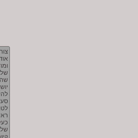
צור
אוד
ומו
שלח
שהת
יוש
להי
סעי
לטו
ראש
שלו
קישו