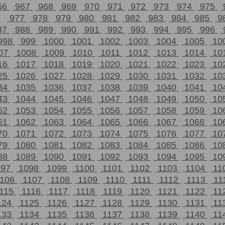
66
967
968
969
970
971
972
973
974
975
977
978
979
980
981
982
983
984
985
9
87
988
989
990
991
992
993
994
995
996
998
999
1000
1001
1002
1003
1004
1005
10
07
1008
1009
1010
1011
1012
1013
1014
10
16
1017
1018
1019
1020
1021
1022
1023
10
25
1026
1027
1028
1029
1030
1031
1032
10
34
1035
1036
1037
1038
1039
1040
1041
10
43
1044
1045
1046
1047
1048
1049
1050
10
52
1053
1054
1055
1056
1057
1058
1059
10
61
1062
1063
1064
1065
1066
1067
1068
10
70
1071
1072
1073
1074
1075
1076
1077
10
79
1080
1081
1082
1083
1084
1085
1086
10
88
1089
1090
1091
1092
1093
1094
1095
10
097
1098
1099
1100
1101
1102
1103
1104
11
1106
1107
1108
1109
1110
1111
1112
1113
11
115
1116
1117
1118
1119
1120
1121
1122
11
124
1125
1126
1127
1128
1129
1130
1131
11
133
1134
1135
1136
1137
1138
1139
1140
11