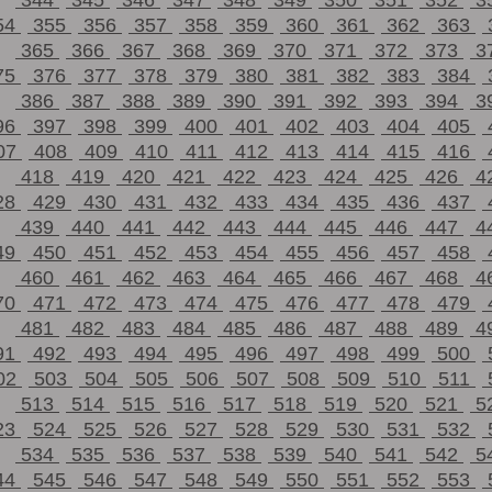
344
345
346
347
348
349
350
351
352
3
54
355
356
357
358
359
360
361
362
363
365
366
367
368
369
370
371
372
373
3
75
376
377
378
379
380
381
382
383
384
386
387
388
389
390
391
392
393
394
3
96
397
398
399
400
401
402
403
404
405
07
408
409
410
411
412
413
414
415
416
418
419
420
421
422
423
424
425
426
4
28
429
430
431
432
433
434
435
436
437
439
440
441
442
443
444
445
446
447
4
49
450
451
452
453
454
455
456
457
458
460
461
462
463
464
465
466
467
468
4
70
471
472
473
474
475
476
477
478
479
481
482
483
484
485
486
487
488
489
4
91
492
493
494
495
496
497
498
499
500
02
503
504
505
506
507
508
509
510
511
513
514
515
516
517
518
519
520
521
5
23
524
525
526
527
528
529
530
531
532
534
535
536
537
538
539
540
541
542
5
44
545
546
547
548
549
550
551
552
553