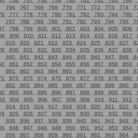
55
756
757
758
759
760
761
762
763
764
766
767
768
769
770
771
772
773
774
7
76
777
778
779
780
781
782
783
784
785
787
788
789
790
791
792
793
794
795
7
97
798
799
800
801
802
803
804
805
806
08
809
810
811
812
813
814
815
816
817
819
820
821
822
823
824
825
826
827
8
29
830
831
832
833
834
835
836
837
838
840
841
842
843
844
845
846
847
848
8
50
851
852
853
854
855
856
857
858
859
861
862
863
864
865
866
867
868
869
8
71
872
873
874
875
876
877
878
879
880
882
883
884
885
886
887
888
889
890
8
92
893
894
895
896
897
898
899
900
901
03
904
905
906
907
908
909
910
911
912
914
915
916
917
918
919
920
921
922
9
24
925
926
927
928
929
930
931
932
933
935
936
937
938
939
940
941
942
943
9
45
946
947
948
949
950
951
952
953
954
956
957
958
959
960
961
962
963
964
9