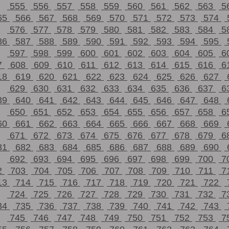
555
556
557
558
559
560
561
562
563
5
65
566
567
568
569
570
571
572
573
574
576
577
578
579
580
581
582
583
584
5
86
587
588
589
590
591
592
593
594
595
597
598
599
600
601
602
603
604
605
6
7
608
609
610
611
612
613
614
615
616
6
18
619
620
621
622
623
624
625
626
627
629
630
631
632
633
634
635
636
637
6
39
640
641
642
643
644
645
646
647
648
650
651
652
653
654
655
656
657
658
6
60
661
662
663
664
665
666
667
668
669
671
672
673
674
675
676
677
678
679
6
81
682
683
684
685
686
687
688
689
690
692
693
694
695
696
697
698
699
700
7
2
703
704
705
706
707
708
709
710
711
7
13
714
715
716
717
718
719
720
721
722
724
725
726
727
728
729
730
731
732
7
34
735
736
737
738
739
740
741
742
743
745
746
747
748
749
750
751
752
753
7