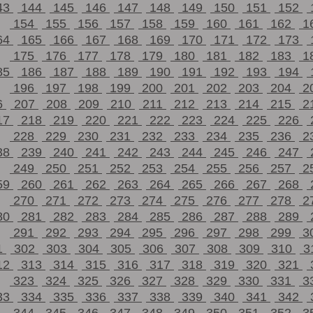
43
144
145
146
147
148
149
150
151
152
154
155
156
157
158
159
160
161
162
1
64
165
166
167
168
169
170
171
172
173
175
176
177
178
179
180
181
182
183
1
85
186
187
188
189
190
191
192
193
194
196
197
198
199
200
201
202
203
204
2
6
207
208
209
210
211
212
213
214
215
2
17
218
219
220
221
222
223
224
225
226
228
229
230
231
232
233
234
235
236
2
38
239
240
241
242
243
244
245
246
247
249
250
251
252
253
254
255
256
257
2
59
260
261
262
263
264
265
266
267
268
270
271
272
273
274
275
276
277
278
2
80
281
282
283
284
285
286
287
288
289
291
292
293
294
295
296
297
298
299
3
1
302
303
304
305
306
307
308
309
310
3
12
313
314
315
316
317
318
319
320
321
323
324
325
326
327
328
329
330
331
3
33
334
335
336
337
338
339
340
341
342