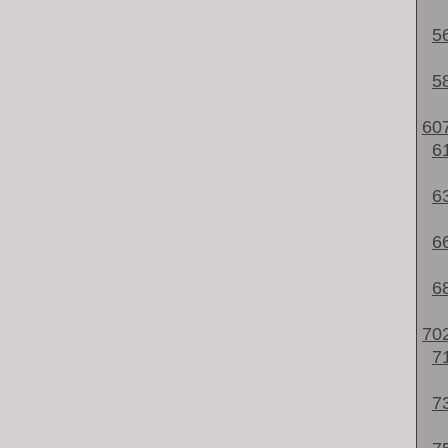
5
5
60
6
6
6
6
70
7
7