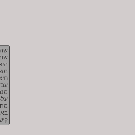
שהי
שוב
היא
משנ
חיצו
עבד
מנה
על-
מחק
באי
קישו