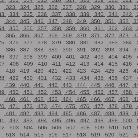
12
313
314
315
316
317
318
319
320
321
323
324
325
326
327
328
329
330
331
3
33
334
335
336
337
338
339
340
341
342
344
345
346
347
348
349
350
351
352
3
54
355
356
357
358
359
360
361
362
363
365
366
367
368
369
370
371
372
373
3
75
376
377
378
379
380
381
382
383
384
386
387
388
389
390
391
392
393
394
3
96
397
398
399
400
401
402
403
404
405
07
408
409
410
411
412
413
414
415
416
418
419
420
421
422
423
424
425
426
4
28
429
430
431
432
433
434
435
436
437
439
440
441
442
443
444
445
446
447
4
49
450
451
452
453
454
455
456
457
458
460
461
462
463
464
465
466
467
468
4
70
471
472
473
474
475
476
477
478
479
481
482
483
484
485
486
487
488
489
4
91
492
493
494
495
496
497
498
499
500
02
503
504
505
506
507
508
509
510
511
513
514
515
516
517
518
519
520
521
5