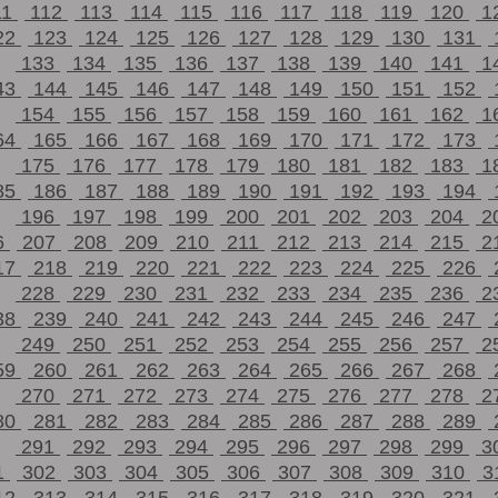
11
112
113
114
115
116
117
118
119
120
1
22
123
124
125
126
127
128
129
130
131
133
134
135
136
137
138
139
140
141
1
43
144
145
146
147
148
149
150
151
152
154
155
156
157
158
159
160
161
162
1
64
165
166
167
168
169
170
171
172
173
175
176
177
178
179
180
181
182
183
1
85
186
187
188
189
190
191
192
193
194
196
197
198
199
200
201
202
203
204
2
6
207
208
209
210
211
212
213
214
215
2
17
218
219
220
221
222
223
224
225
226
228
229
230
231
232
233
234
235
236
2
38
239
240
241
242
243
244
245
246
247
249
250
251
252
253
254
255
256
257
2
59
260
261
262
263
264
265
266
267
268
270
271
272
273
274
275
276
277
278
2
80
281
282
283
284
285
286
287
288
289
291
292
293
294
295
296
297
298
299
3
1
302
303
304
305
306
307
308
309
310
3