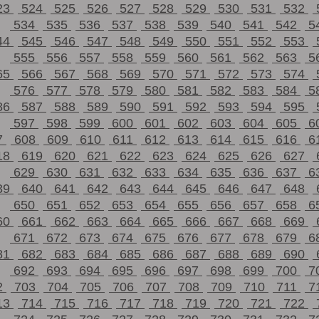
23
524
525
526
527
528
529
530
531
532
534
535
536
537
538
539
540
541
542
5
44
545
546
547
548
549
550
551
552
553
555
556
557
558
559
560
561
562
563
5
65
566
567
568
569
570
571
572
573
574
576
577
578
579
580
581
582
583
584
5
86
587
588
589
590
591
592
593
594
595
597
598
599
600
601
602
603
604
605
6
7
608
609
610
611
612
613
614
615
616
6
18
619
620
621
622
623
624
625
626
627
629
630
631
632
633
634
635
636
637
6
39
640
641
642
643
644
645
646
647
648
650
651
652
653
654
655
656
657
658
6
60
661
662
663
664
665
666
667
668
669
671
672
673
674
675
676
677
678
679
6
81
682
683
684
685
686
687
688
689
690
692
693
694
695
696
697
698
699
700
7
2
703
704
705
706
707
708
709
710
711
7
13
714
715
716
717
718
719
720
721
722