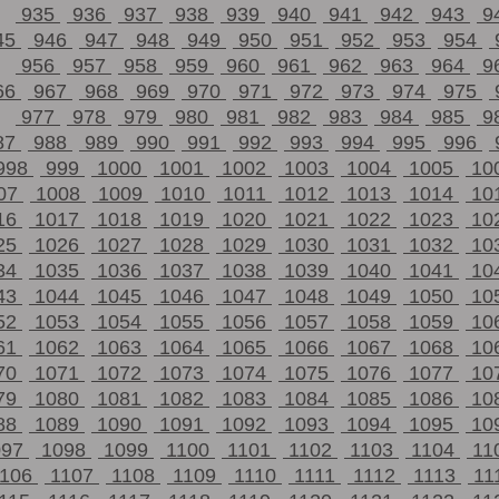
935
936
937
938
939
940
941
942
943
9
45
946
947
948
949
950
951
952
953
954
956
957
958
959
960
961
962
963
964
9
66
967
968
969
970
971
972
973
974
975
977
978
979
980
981
982
983
984
985
9
87
988
989
990
991
992
993
994
995
996
998
999
1000
1001
1002
1003
1004
1005
10
07
1008
1009
1010
1011
1012
1013
1014
10
16
1017
1018
1019
1020
1021
1022
1023
10
25
1026
1027
1028
1029
1030
1031
1032
10
34
1035
1036
1037
1038
1039
1040
1041
10
43
1044
1045
1046
1047
1048
1049
1050
10
52
1053
1054
1055
1056
1057
1058
1059
10
61
1062
1063
1064
1065
1066
1067
1068
10
70
1071
1072
1073
1074
1075
1076
1077
10
79
1080
1081
1082
1083
1084
1085
1086
10
88
1089
1090
1091
1092
1093
1094
1095
10
097
1098
1099
1100
1101
1102
1103
1104
11
1106
1107
1108
1109
1110
1111
1112
1113
11