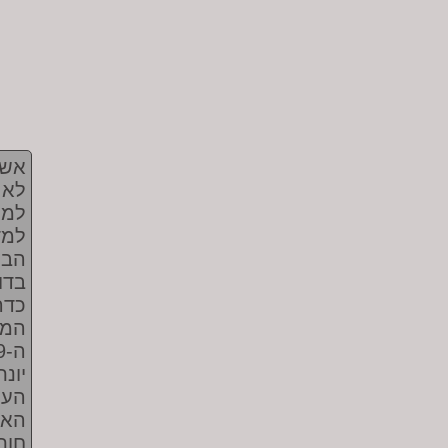
אשת
לא 
למו
למד
הבו
בדו
כדר
המת
יונ
העל
האל
חות