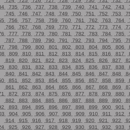
724
725
726
727
728
729
730
731
732
7
34
735
736
737
738
739
740
741
742
743
745
746
747
748
749
750
751
752
753
7
55
756
757
758
759
760
761
762
763
764
766
767
768
769
770
771
772
773
774
7
76
777
778
779
780
781
782
783
784
785
787
788
789
790
791
792
793
794
795
7
97
798
799
800
801
802
803
804
805
806
08
809
810
811
812
813
814
815
816
817
819
820
821
822
823
824
825
826
827
8
29
830
831
832
833
834
835
836
837
838
840
841
842
843
844
845
846
847
848
8
50
851
852
853
854
855
856
857
858
859
861
862
863
864
865
866
867
868
869
8
71
872
873
874
875
876
877
878
879
880
882
883
884
885
886
887
888
889
890
8
92
893
894
895
896
897
898
899
900
901
03
904
905
906
907
908
909
910
911
912
914
915
916
917
918
919
920
921
922
9
24
925
926
927
928
929
930
931
932
933