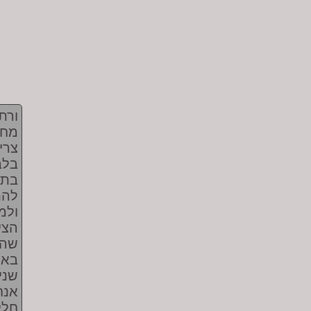
ורת
מחל
צרי
בלב
בתו
להת
ולמ
הצי
שהי
באר
שני
אנח
חלק