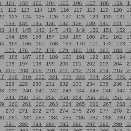
0
101
102
103
104
105
106
107
108
109
1
11
112
113
114
115
116
117
118
119
120
1
22
123
124
125
126
127
128
129
130
131
133
134
135
136
137
138
139
140
141
1
43
144
145
146
147
148
149
150
151
152
154
155
156
157
158
159
160
161
162
1
64
165
166
167
168
169
170
171
172
173
175
176
177
178
179
180
181
182
183
1
85
186
187
188
189
190
191
192
193
194
196
197
198
199
200
201
202
203
204
2
6
207
208
209
210
211
212
213
214
215
2
17
218
219
220
221
222
223
224
225
226
228
229
230
231
232
233
234
235
236
2
38
239
240
241
242
243
244
245
246
247
249
250
251
252
253
254
255
256
257
2
59
260
261
262
263
264
265
266
267
268
270
271
272
273
274
275
276
277
278
2
80
281
282
283
284
285
286
287
288
289
291
292
293
294
295
296
297
298
299
3