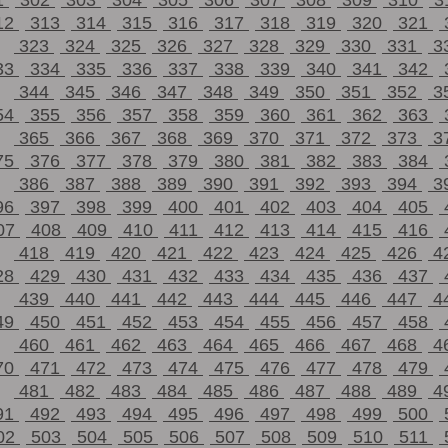
1
302
303
304
305
306
307
308
309
310
3
12
313
314
315
316
317
318
319
320
321
323
324
325
326
327
328
329
330
331
3
33
334
335
336
337
338
339
340
341
342
344
345
346
347
348
349
350
351
352
3
54
355
356
357
358
359
360
361
362
363
365
366
367
368
369
370
371
372
373
3
75
376
377
378
379
380
381
382
383
384
386
387
388
389
390
391
392
393
394
3
96
397
398
399
400
401
402
403
404
405
07
408
409
410
411
412
413
414
415
416
418
419
420
421
422
423
424
425
426
4
28
429
430
431
432
433
434
435
436
437
439
440
441
442
443
444
445
446
447
4
49
450
451
452
453
454
455
456
457
458
460
461
462
463
464
465
466
467
468
4
70
471
472
473
474
475
476
477
478
479
481
482
483
484
485
486
487
488
489
4
91
492
493
494
495
496
497
498
499
500
02
503
504
505
506
507
508
509
510
511