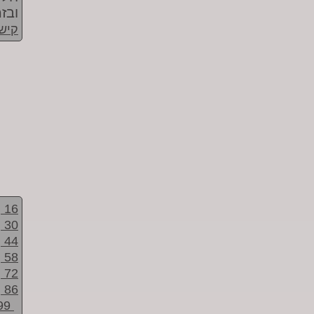
ובז
קישו
16
30
44
58
72
86
99