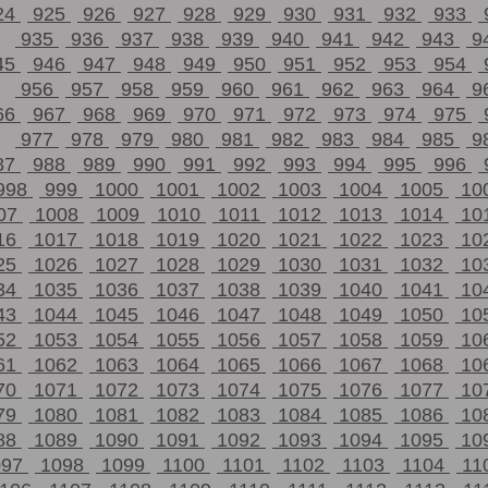
24
925
926
927
928
929
930
931
932
933
935
936
937
938
939
940
941
942
943
9
45
946
947
948
949
950
951
952
953
954
956
957
958
959
960
961
962
963
964
9
66
967
968
969
970
971
972
973
974
975
977
978
979
980
981
982
983
984
985
9
87
988
989
990
991
992
993
994
995
996
998
999
1000
1001
1002
1003
1004
1005
10
07
1008
1009
1010
1011
1012
1013
1014
10
16
1017
1018
1019
1020
1021
1022
1023
10
25
1026
1027
1028
1029
1030
1031
1032
10
34
1035
1036
1037
1038
1039
1040
1041
10
43
1044
1045
1046
1047
1048
1049
1050
10
52
1053
1054
1055
1056
1057
1058
1059
10
61
1062
1063
1064
1065
1066
1067
1068
10
70
1071
1072
1073
1074
1075
1076
1077
10
79
1080
1081
1082
1083
1084
1085
1086
10
88
1089
1090
1091
1092
1093
1094
1095
10
097
1098
1099
1100
1101
1102
1103
1104
11