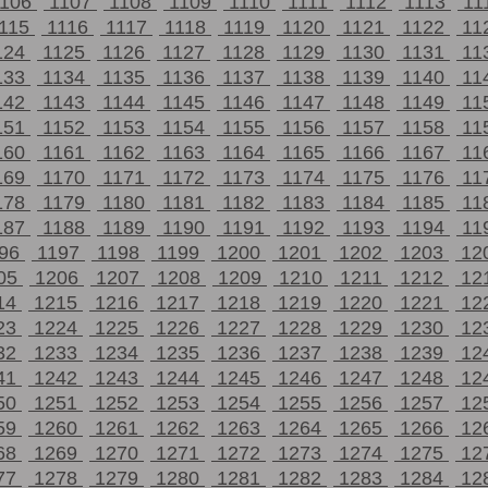
1106
1107
1108
1109
1110
1111
1112
1113
11
115
1116
1117
1118
1119
1120
1121
1122
11
124
1125
1126
1127
1128
1129
1130
1131
11
133
1134
1135
1136
1137
1138
1139
1140
11
142
1143
1144
1145
1146
1147
1148
1149
11
151
1152
1153
1154
1155
1156
1157
1158
11
160
1161
1162
1163
1164
1165
1166
1167
11
169
1170
1171
1172
1173
1174
1175
1176
11
178
1179
1180
1181
1182
1183
1184
1185
11
187
1188
1189
1190
1191
1192
1193
1194
11
196
1197
1198
1199
1200
1201
1202
1203
12
05
1206
1207
1208
1209
1210
1211
1212
12
14
1215
1216
1217
1218
1219
1220
1221
12
23
1224
1225
1226
1227
1228
1229
1230
12
32
1233
1234
1235
1236
1237
1238
1239
12
41
1242
1243
1244
1245
1246
1247
1248
12
50
1251
1252
1253
1254
1255
1256
1257
12
59
1260
1261
1262
1263
1264
1265
1266
12
68
1269
1270
1271
1272
1273
1274
1275
12
77
1278
1279
1280
1281
1282
1283
1284
12