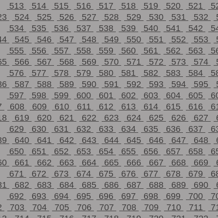
513
514
515
516
517
518
519
520
521
5
23
524
525
526
527
528
529
530
531
532
534
535
536
537
538
539
540
541
542
5
44
545
546
547
548
549
550
551
552
553
555
556
557
558
559
560
561
562
563
5
65
566
567
568
569
570
571
572
573
574
576
577
578
579
580
581
582
583
584
5
86
587
588
589
590
591
592
593
594
595
597
598
599
600
601
602
603
604
605
6
7
608
609
610
611
612
613
614
615
616
6
18
619
620
621
622
623
624
625
626
627
629
630
631
632
633
634
635
636
637
6
39
640
641
642
643
644
645
646
647
648
650
651
652
653
654
655
656
657
658
6
60
661
662
663
664
665
666
667
668
669
671
672
673
674
675
676
677
678
679
6
81
682
683
684
685
686
687
688
689
690
692
693
694
695
696
697
698
699
700
7
2
703
704
705
706
707
708
709
710
711
7