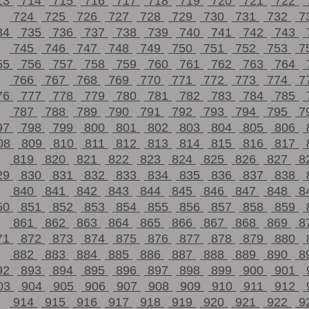
13
714
715
716
717
718
719
720
721
722
724
725
726
727
728
729
730
731
732
7
34
735
736
737
738
739
740
741
742
743
745
746
747
748
749
750
751
752
753
7
55
756
757
758
759
760
761
762
763
764
766
767
768
769
770
771
772
773
774
7
76
777
778
779
780
781
782
783
784
785
787
788
789
790
791
792
793
794
795
7
97
798
799
800
801
802
803
804
805
806
08
809
810
811
812
813
814
815
816
817
819
820
821
822
823
824
825
826
827
8
29
830
831
832
833
834
835
836
837
838
840
841
842
843
844
845
846
847
848
8
50
851
852
853
854
855
856
857
858
859
861
862
863
864
865
866
867
868
869
8
71
872
873
874
875
876
877
878
879
880
882
883
884
885
886
887
888
889
890
8
92
893
894
895
896
897
898
899
900
901
03
904
905
906
907
908
909
910
911
912
914
915
916
917
918
919
920
921
922
9