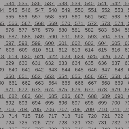
534
535
536
537
538
539
540
541
542
5
44
545
546
547
548
549
550
551
552
553
555
556
557
558
559
560
561
562
563
5
65
566
567
568
569
570
571
572
573
574
576
577
578
579
580
581
582
583
584
5
86
587
588
589
590
591
592
593
594
595
597
598
599
600
601
602
603
604
605
6
7
608
609
610
611
612
613
614
615
616
6
18
619
620
621
622
623
624
625
626
627
629
630
631
632
633
634
635
636
637
6
39
640
641
642
643
644
645
646
647
648
650
651
652
653
654
655
656
657
658
6
60
661
662
663
664
665
666
667
668
669
671
672
673
674
675
676
677
678
679
6
81
682
683
684
685
686
687
688
689
690
692
693
694
695
696
697
698
699
700
7
2
703
704
705
706
707
708
709
710
711
7
13
714
715
716
717
718
719
720
721
722
724
725
726
727
728
729
730
731
732
7