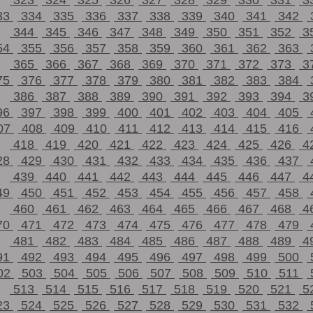
323
324
325
326
327
328
329
330
331
3
33
334
335
336
337
338
339
340
341
342
344
345
346
347
348
349
350
351
352
3
54
355
356
357
358
359
360
361
362
363
365
366
367
368
369
370
371
372
373
3
75
376
377
378
379
380
381
382
383
384
386
387
388
389
390
391
392
393
394
3
96
397
398
399
400
401
402
403
404
405
07
408
409
410
411
412
413
414
415
416
418
419
420
421
422
423
424
425
426
4
28
429
430
431
432
433
434
435
436
437
439
440
441
442
443
444
445
446
447
4
49
450
451
452
453
454
455
456
457
458
460
461
462
463
464
465
466
467
468
4
70
471
472
473
474
475
476
477
478
479
481
482
483
484
485
486
487
488
489
4
91
492
493
494
495
496
497
498
499
500
02
503
504
505
506
507
508
509
510
511
513
514
515
516
517
518
519
520
521
5
23
524
525
526
527
528
529
530
531
532