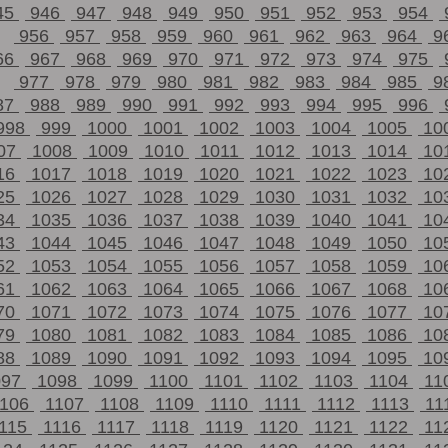
45
946
947
948
949
950
951
952
953
954
956
957
958
959
960
961
962
963
964
9
66
967
968
969
970
971
972
973
974
975
977
978
979
980
981
982
983
984
985
9
87
988
989
990
991
992
993
994
995
996
998
999
1000
1001
1002
1003
1004
1005
10
07
1008
1009
1010
1011
1012
1013
1014
10
16
1017
1018
1019
1020
1021
1022
1023
10
25
1026
1027
1028
1029
1030
1031
1032
10
34
1035
1036
1037
1038
1039
1040
1041
10
43
1044
1045
1046
1047
1048
1049
1050
10
52
1053
1054
1055
1056
1057
1058
1059
10
61
1062
1063
1064
1065
1066
1067
1068
10
70
1071
1072
1073
1074
1075
1076
1077
10
79
1080
1081
1082
1083
1084
1085
1086
10
88
1089
1090
1091
1092
1093
1094
1095
10
097
1098
1099
1100
1101
1102
1103
1104
11
1106
1107
1108
1109
1110
1111
1112
1113
11
115
1116
1117
1118
1119
1120
1121
1122
11