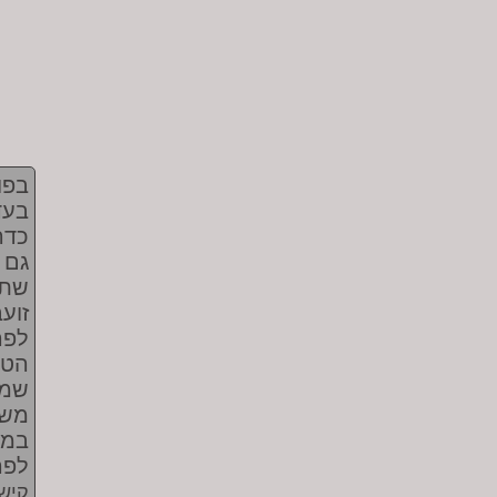
בפו
בעד
כדר
גם 
שתי
זוע
לפר
הטו
שמד
משל
במנ
לפר
קישו