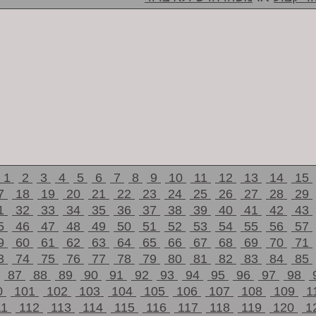
1
2
3
4
5
6
7
8
9
10
11
12
13
14
15
7
18
19
20
21
22
23
24
25
26
27
28
29
1
32
33
34
35
36
37
38
39
40
41
42
43
5
46
47
48
49
50
51
52
53
54
55
56
57
9
60
61
62
63
64
65
66
67
68
69
70
71
3
74
75
76
77
78
79
80
81
82
83
84
85
87
88
89
90
91
92
93
94
95
96
97
98
0
101
102
103
104
105
106
107
108
109
1
11
112
113
114
115
116
117
118
119
120
1