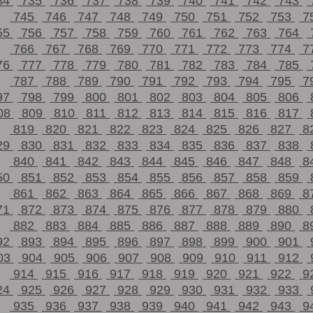
34
735
736
737
738
739
740
741
742
743
745
746
747
748
749
750
751
752
753
7
55
756
757
758
759
760
761
762
763
764
766
767
768
769
770
771
772
773
774
7
76
777
778
779
780
781
782
783
784
785
787
788
789
790
791
792
793
794
795
7
97
798
799
800
801
802
803
804
805
806
08
809
810
811
812
813
814
815
816
817
819
820
821
822
823
824
825
826
827
8
29
830
831
832
833
834
835
836
837
838
840
841
842
843
844
845
846
847
848
8
50
851
852
853
854
855
856
857
858
859
861
862
863
864
865
866
867
868
869
8
71
872
873
874
875
876
877
878
879
880
882
883
884
885
886
887
888
889
890
8
92
893
894
895
896
897
898
899
900
901
03
904
905
906
907
908
909
910
911
912
914
915
916
917
918
919
920
921
922
9
24
925
926
927
928
929
930
931
932
933
935
936
937
938
939
940
941
942
943
9