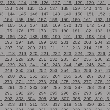
22
123
124
125
126
127
128
129
130
131
133
134
135
136
137
138
139
140
141
1
43
144
145
146
147
148
149
150
151
152
154
155
156
157
158
159
160
161
162
1
64
165
166
167
168
169
170
171
172
173
175
176
177
178
179
180
181
182
183
1
85
186
187
188
189
190
191
192
193
194
196
197
198
199
200
201
202
203
204
2
6
207
208
209
210
211
212
213
214
215
2
17
218
219
220
221
222
223
224
225
226
228
229
230
231
232
233
234
235
236
2
38
239
240
241
242
243
244
245
246
247
249
250
251
252
253
254
255
256
257
2
59
260
261
262
263
264
265
266
267
268
270
271
272
273
274
275
276
277
278
2
80
281
282
283
284
285
286
287
288
289
291
292
293
294
295
296
297
298
299
3
1
302
303
304
305
306
307
308
309
310
3
12
313
314
315
316
317
318
319
320
321