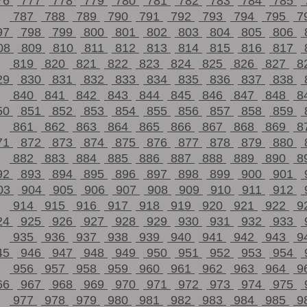
76
777
778
779
780
781
782
783
784
785
787
788
789
790
791
792
793
794
795
7
97
798
799
800
801
802
803
804
805
806
08
809
810
811
812
813
814
815
816
817
819
820
821
822
823
824
825
826
827
8
29
830
831
832
833
834
835
836
837
838
840
841
842
843
844
845
846
847
848
8
50
851
852
853
854
855
856
857
858
859
861
862
863
864
865
866
867
868
869
8
71
872
873
874
875
876
877
878
879
880
882
883
884
885
886
887
888
889
890
8
92
893
894
895
896
897
898
899
900
901
03
904
905
906
907
908
909
910
911
912
914
915
916
917
918
919
920
921
922
9
24
925
926
927
928
929
930
931
932
933
935
936
937
938
939
940
941
942
943
9
45
946
947
948
949
950
951
952
953
954
956
957
958
959
960
961
962
963
964
9
66
967
968
969
970
971
972
973
974
975
977
978
979
980
981
982
983
984
985
9