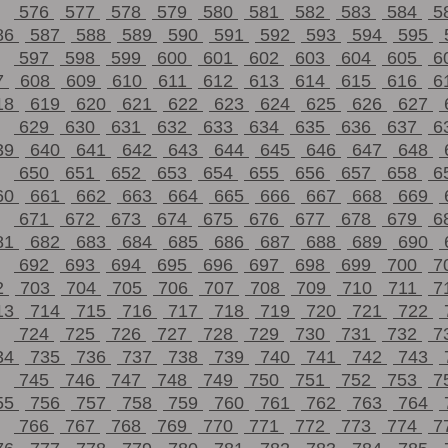
576
577
578
579
580
581
582
583
584
5
86
587
588
589
590
591
592
593
594
595
597
598
599
600
601
602
603
604
605
6
7
608
609
610
611
612
613
614
615
616
6
18
619
620
621
622
623
624
625
626
627
629
630
631
632
633
634
635
636
637
6
39
640
641
642
643
644
645
646
647
648
650
651
652
653
654
655
656
657
658
6
60
661
662
663
664
665
666
667
668
669
671
672
673
674
675
676
677
678
679
6
81
682
683
684
685
686
687
688
689
690
692
693
694
695
696
697
698
699
700
7
2
703
704
705
706
707
708
709
710
711
7
13
714
715
716
717
718
719
720
721
722
724
725
726
727
728
729
730
731
732
7
34
735
736
737
738
739
740
741
742
743
745
746
747
748
749
750
751
752
753
7
55
756
757
758
759
760
761
762
763
764
766
767
768
769
770
771
772
773
774
7