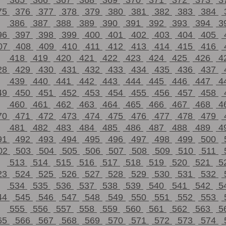
365
366
367
368
369
370
371
372
373
3
75
376
377
378
379
380
381
382
383
384
386
387
388
389
390
391
392
393
394
3
96
397
398
399
400
401
402
403
404
405
07
408
409
410
411
412
413
414
415
416
418
419
420
421
422
423
424
425
426
4
28
429
430
431
432
433
434
435
436
437
439
440
441
442
443
444
445
446
447
4
49
450
451
452
453
454
455
456
457
458
460
461
462
463
464
465
466
467
468
4
70
471
472
473
474
475
476
477
478
479
481
482
483
484
485
486
487
488
489
4
91
492
493
494
495
496
497
498
499
500
02
503
504
505
506
507
508
509
510
511
513
514
515
516
517
518
519
520
521
5
23
524
525
526
527
528
529
530
531
532
534
535
536
537
538
539
540
541
542
5
44
545
546
547
548
549
550
551
552
553
555
556
557
558
559
560
561
562
563
5
65
566
567
568
569
570
571
572
573
574