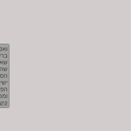
ואפ
ברש
שאנ
שהמ
הסת
ישי
הפו
ומכ
קישו