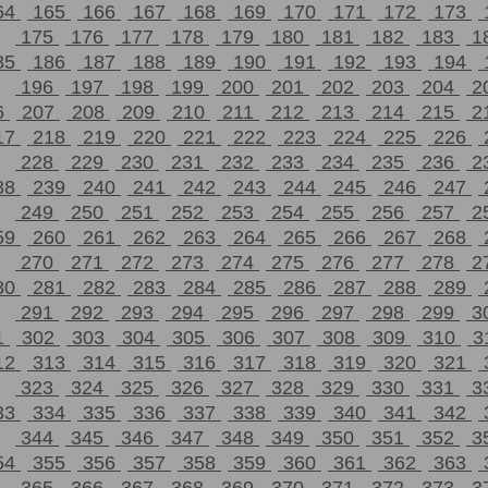
64
165
166
167
168
169
170
171
172
173
175
176
177
178
179
180
181
182
183
1
85
186
187
188
189
190
191
192
193
194
196
197
198
199
200
201
202
203
204
2
6
207
208
209
210
211
212
213
214
215
2
17
218
219
220
221
222
223
224
225
226
228
229
230
231
232
233
234
235
236
2
38
239
240
241
242
243
244
245
246
247
249
250
251
252
253
254
255
256
257
2
59
260
261
262
263
264
265
266
267
268
270
271
272
273
274
275
276
277
278
2
80
281
282
283
284
285
286
287
288
289
291
292
293
294
295
296
297
298
299
3
1
302
303
304
305
306
307
308
309
310
3
12
313
314
315
316
317
318
319
320
321
323
324
325
326
327
328
329
330
331
3
33
334
335
336
337
338
339
340
341
342
344
345
346
347
348
349
350
351
352
3
54
355
356
357
358
359
360
361
362
363