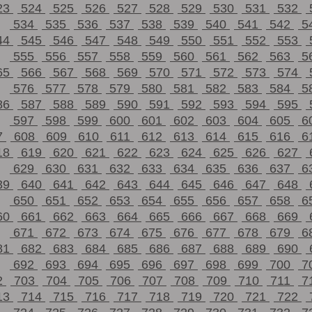
23
524
525
526
527
528
529
530
531
532
534
535
536
537
538
539
540
541
542
5
44
545
546
547
548
549
550
551
552
553
555
556
557
558
559
560
561
562
563
5
65
566
567
568
569
570
571
572
573
574
576
577
578
579
580
581
582
583
584
5
86
587
588
589
590
591
592
593
594
595
597
598
599
600
601
602
603
604
605
6
7
608
609
610
611
612
613
614
615
616
6
18
619
620
621
622
623
624
625
626
627
629
630
631
632
633
634
635
636
637
6
39
640
641
642
643
644
645
646
647
648
650
651
652
653
654
655
656
657
658
6
60
661
662
663
664
665
666
667
668
669
671
672
673
674
675
676
677
678
679
6
81
682
683
684
685
686
687
688
689
690
692
693
694
695
696
697
698
699
700
7
2
703
704
705
706
707
708
709
710
711
7
13
714
715
716
717
718
719
720
721
722