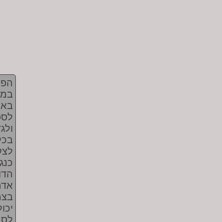
הפס
במש
באח
לספ
ולג
בכל
לצק
כנג
הדו
אדם
בצמ
יכו
לסב