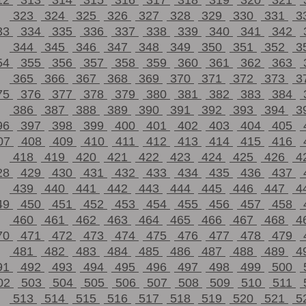
12
313
314
315
316
317
318
319
320
321
323
324
325
326
327
328
329
330
331
3
33
334
335
336
337
338
339
340
341
342
344
345
346
347
348
349
350
351
352
3
54
355
356
357
358
359
360
361
362
363
365
366
367
368
369
370
371
372
373
3
75
376
377
378
379
380
381
382
383
384
386
387
388
389
390
391
392
393
394
3
96
397
398
399
400
401
402
403
404
405
07
408
409
410
411
412
413
414
415
416
418
419
420
421
422
423
424
425
426
4
28
429
430
431
432
433
434
435
436
437
439
440
441
442
443
444
445
446
447
4
49
450
451
452
453
454
455
456
457
458
460
461
462
463
464
465
466
467
468
4
70
471
472
473
474
475
476
477
478
479
481
482
483
484
485
486
487
488
489
4
91
492
493
494
495
496
497
498
499
500
02
503
504
505
506
507
508
509
510
511
513
514
515
516
517
518
519
520
521
5