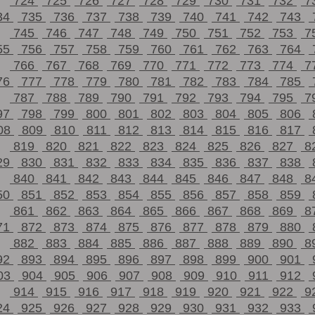
724
725
726
727
728
729
730
731
732
7
34
735
736
737
738
739
740
741
742
743
745
746
747
748
749
750
751
752
753
7
55
756
757
758
759
760
761
762
763
764
766
767
768
769
770
771
772
773
774
7
76
777
778
779
780
781
782
783
784
785
787
788
789
790
791
792
793
794
795
7
97
798
799
800
801
802
803
804
805
806
08
809
810
811
812
813
814
815
816
817
819
820
821
822
823
824
825
826
827
8
29
830
831
832
833
834
835
836
837
838
840
841
842
843
844
845
846
847
848
8
50
851
852
853
854
855
856
857
858
859
861
862
863
864
865
866
867
868
869
8
71
872
873
874
875
876
877
878
879
880
882
883
884
885
886
887
888
889
890
8
92
893
894
895
896
897
898
899
900
901
03
904
905
906
907
908
909
910
911
912
914
915
916
917
918
919
920
921
922
9
24
925
926
927
928
929
930
931
932
933