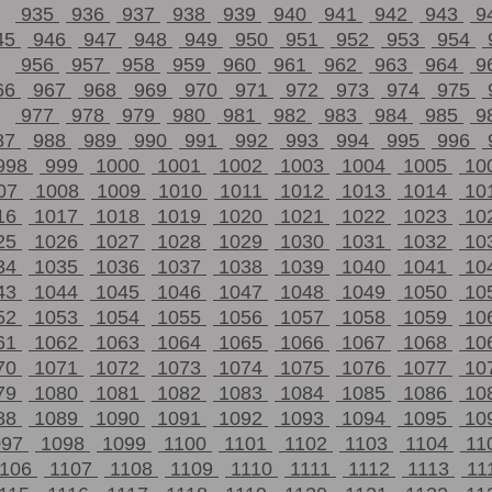
935
936
937
938
939
940
941
942
943
9
45
946
947
948
949
950
951
952
953
954
956
957
958
959
960
961
962
963
964
9
66
967
968
969
970
971
972
973
974
975
977
978
979
980
981
982
983
984
985
9
87
988
989
990
991
992
993
994
995
996
998
999
1000
1001
1002
1003
1004
1005
10
07
1008
1009
1010
1011
1012
1013
1014
10
16
1017
1018
1019
1020
1021
1022
1023
10
25
1026
1027
1028
1029
1030
1031
1032
10
34
1035
1036
1037
1038
1039
1040
1041
10
43
1044
1045
1046
1047
1048
1049
1050
10
52
1053
1054
1055
1056
1057
1058
1059
10
61
1062
1063
1064
1065
1066
1067
1068
10
70
1071
1072
1073
1074
1075
1076
1077
10
79
1080
1081
1082
1083
1084
1085
1086
10
88
1089
1090
1091
1092
1093
1094
1095
10
097
1098
1099
1100
1101
1102
1103
1104
11
1106
1107
1108
1109
1110
1111
1112
1113
11