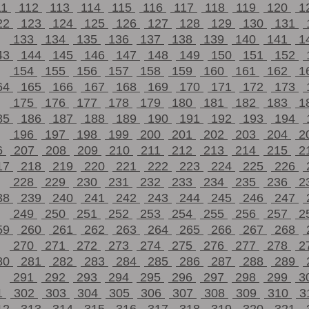
11
112
113
114
115
116
117
118
119
120
1
22
123
124
125
126
127
128
129
130
131
133
134
135
136
137
138
139
140
141
1
43
144
145
146
147
148
149
150
151
152
154
155
156
157
158
159
160
161
162
1
64
165
166
167
168
169
170
171
172
173
175
176
177
178
179
180
181
182
183
1
85
186
187
188
189
190
191
192
193
194
196
197
198
199
200
201
202
203
204
2
6
207
208
209
210
211
212
213
214
215
2
17
218
219
220
221
222
223
224
225
226
228
229
230
231
232
233
234
235
236
2
38
239
240
241
242
243
244
245
246
247
249
250
251
252
253
254
255
256
257
2
59
260
261
262
263
264
265
266
267
268
270
271
272
273
274
275
276
277
278
2
80
281
282
283
284
285
286
287
288
289
291
292
293
294
295
296
297
298
299
3
1
302
303
304
305
306
307
308
309
310
3