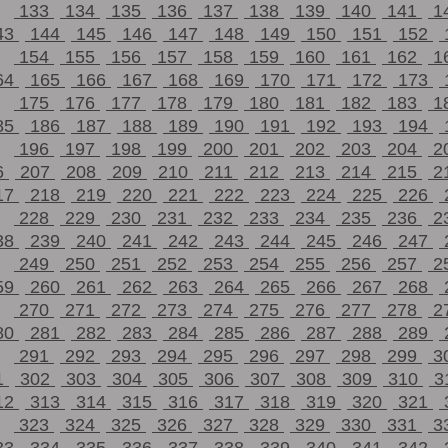
133
134
135
136
137
138
139
140
141
1
43
144
145
146
147
148
149
150
151
152
154
155
156
157
158
159
160
161
162
1
64
165
166
167
168
169
170
171
172
173
175
176
177
178
179
180
181
182
183
1
85
186
187
188
189
190
191
192
193
194
196
197
198
199
200
201
202
203
204
2
6
207
208
209
210
211
212
213
214
215
2
17
218
219
220
221
222
223
224
225
226
228
229
230
231
232
233
234
235
236
2
38
239
240
241
242
243
244
245
246
247
249
250
251
252
253
254
255
256
257
2
59
260
261
262
263
264
265
266
267
268
270
271
272
273
274
275
276
277
278
2
80
281
282
283
284
285
286
287
288
289
291
292
293
294
295
296
297
298
299
3
1
302
303
304
305
306
307
308
309
310
3
12
313
314
315
316
317
318
319
320
321
323
324
325
326
327
328
329
330
331
3