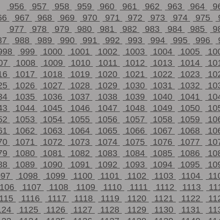
956
957
958
959
960
961
962
963
964
9
66
967
968
969
970
971
972
973
974
975
977
978
979
980
981
982
983
984
985
9
87
988
989
990
991
992
993
994
995
996
998
999
1000
1001
1002
1003
1004
1005
10
07
1008
1009
1010
1011
1012
1013
1014
10
16
1017
1018
1019
1020
1021
1022
1023
10
25
1026
1027
1028
1029
1030
1031
1032
10
34
1035
1036
1037
1038
1039
1040
1041
10
43
1044
1045
1046
1047
1048
1049
1050
10
52
1053
1054
1055
1056
1057
1058
1059
10
61
1062
1063
1064
1065
1066
1067
1068
10
70
1071
1072
1073
1074
1075
1076
1077
10
79
1080
1081
1082
1083
1084
1085
1086
10
88
1089
1090
1091
1092
1093
1094
1095
10
097
1098
1099
1100
1101
1102
1103
1104
11
1106
1107
1108
1109
1110
1111
1112
1113
11
115
1116
1117
1118
1119
1120
1121
1122
11
124
1125
1126
1127
1128
1129
1130
1131
11