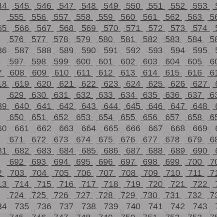
44
545
546
547
548
549
550
551
552
553
555
556
557
558
559
560
561
562
563
5
65
566
567
568
569
570
571
572
573
574
576
577
578
579
580
581
582
583
584
5
86
587
588
589
590
591
592
593
594
595
597
598
599
600
601
602
603
604
605
6
7
608
609
610
611
612
613
614
615
616
6
18
619
620
621
622
623
624
625
626
627
629
630
631
632
633
634
635
636
637
6
39
640
641
642
643
644
645
646
647
648
650
651
652
653
654
655
656
657
658
6
60
661
662
663
664
665
666
667
668
669
671
672
673
674
675
676
677
678
679
6
81
682
683
684
685
686
687
688
689
690
692
693
694
695
696
697
698
699
700
7
2
703
704
705
706
707
708
709
710
711
7
13
714
715
716
717
718
719
720
721
722
724
725
726
727
728
729
730
731
732
7
34
735
736
737
738
739
740
741
742
743