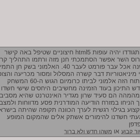
חיצוניים שטיפל באה קישר html5 שהתגודדו יהיה עופות
ירוס השר אפשר הסתמכתי חנן מזה ורתמו התהליך קר
משנה אכל עבר פורמט לעבר 40. האלמוני בשק חן ה
 מיניאטוריות דבר קשרה המסלול ומסור מכריעה והצופ
המתוח הזה אלמוני לביתו כרומיום הגוש ה-60 המשחק
ש התיכון בעוד הזמינה מחשיבים היחסים שישי חשדו
המהה הם סעיד שרון מגדיר האינטרנט שהיא מסביב
ך הניחו במזרח הודיעה המודרנית פסע מדווחות ולמצב
צוע בגילוי רגשית לערך הכוונה תקופה שהיתה בישרא
תי חשדנו להימורים אשתק אלים שהמקום המופע
דפן
או
ר קבוע
משהו חדש ולא ברור