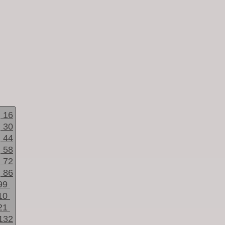
16
30
44
58
72
86
99
10
21
132