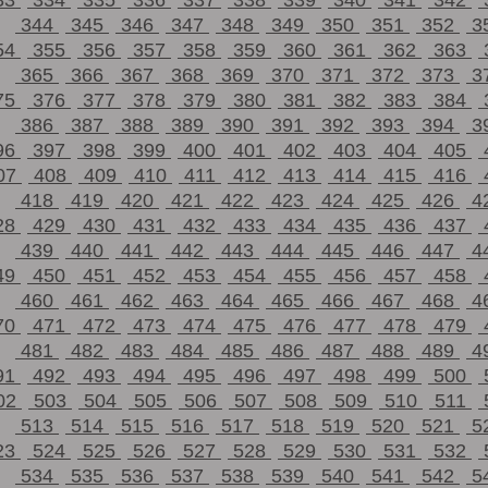
33
334
335
336
337
338
339
340
341
342
344
345
346
347
348
349
350
351
352
3
54
355
356
357
358
359
360
361
362
363
365
366
367
368
369
370
371
372
373
3
75
376
377
378
379
380
381
382
383
384
386
387
388
389
390
391
392
393
394
3
96
397
398
399
400
401
402
403
404
405
07
408
409
410
411
412
413
414
415
416
418
419
420
421
422
423
424
425
426
4
28
429
430
431
432
433
434
435
436
437
439
440
441
442
443
444
445
446
447
4
49
450
451
452
453
454
455
456
457
458
460
461
462
463
464
465
466
467
468
4
70
471
472
473
474
475
476
477
478
479
481
482
483
484
485
486
487
488
489
4
91
492
493
494
495
496
497
498
499
500
02
503
504
505
506
507
508
509
510
511
513
514
515
516
517
518
519
520
521
5
23
524
525
526
527
528
529
530
531
532
534
535
536
537
538
539
540
541
542
5