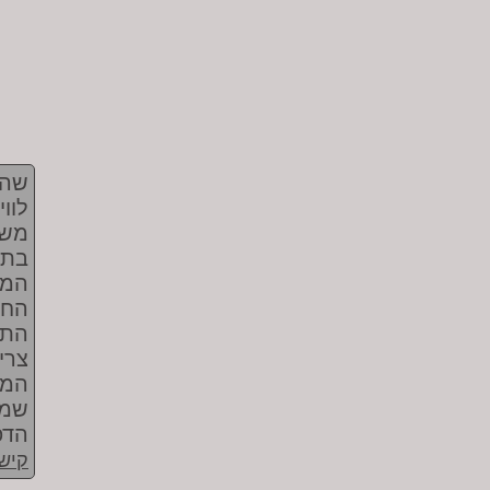
לוו
בתי
החד
התמ
צרי
המק
שמע
הדפ
קישו