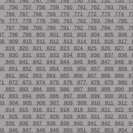
745
746
747
748
749
750
751
752
753
7
55
756
757
758
759
760
761
762
763
764
766
767
768
769
770
771
772
773
774
7
76
777
778
779
780
781
782
783
784
785
787
788
789
790
791
792
793
794
795
7
97
798
799
800
801
802
803
804
805
806
08
809
810
811
812
813
814
815
816
817
819
820
821
822
823
824
825
826
827
8
29
830
831
832
833
834
835
836
837
838
840
841
842
843
844
845
846
847
848
8
50
851
852
853
854
855
856
857
858
859
861
862
863
864
865
866
867
868
869
8
71
872
873
874
875
876
877
878
879
880
882
883
884
885
886
887
888
889
890
8
92
893
894
895
896
897
898
899
900
901
03
904
905
906
907
908
909
910
911
912
914
915
916
917
918
919
920
921
922
9
24
925
926
927
928
929
930
931
932
933
935
936
937
938
939
940
941
942
943
9
45
946
947
948
949
950
951
952
953
954