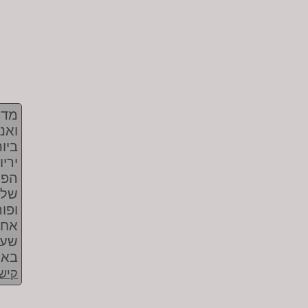
ואנ
ביו
ירי
הפר
שלפ
ופו
אחמ
שעד
באת
קישו