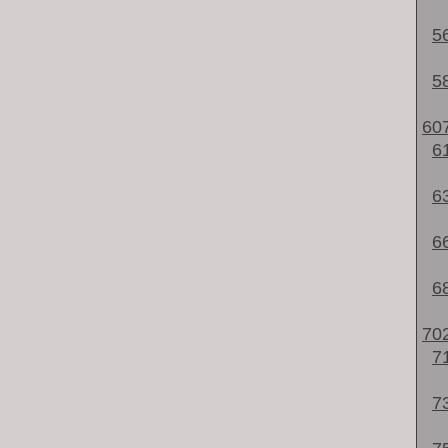
5
5
60
6
6
6
6
70
7
7