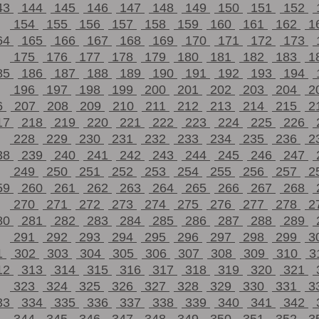
43
144
145
146
147
148
149
150
151
152
154
155
156
157
158
159
160
161
162
1
64
165
166
167
168
169
170
171
172
173
175
176
177
178
179
180
181
182
183
1
85
186
187
188
189
190
191
192
193
194
196
197
198
199
200
201
202
203
204
2
6
207
208
209
210
211
212
213
214
215
2
17
218
219
220
221
222
223
224
225
226
228
229
230
231
232
233
234
235
236
2
38
239
240
241
242
243
244
245
246
247
249
250
251
252
253
254
255
256
257
2
59
260
261
262
263
264
265
266
267
268
270
271
272
273
274
275
276
277
278
2
80
281
282
283
284
285
286
287
288
289
291
292
293
294
295
296
297
298
299
3
1
302
303
304
305
306
307
308
309
310
3
12
313
314
315
316
317
318
319
320
321
323
324
325
326
327
328
329
330
331
3
33
334
335
336
337
338
339
340
341
342