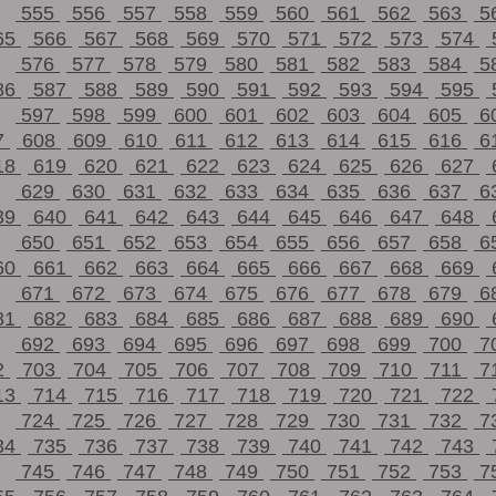
555
556
557
558
559
560
561
562
563
5
65
566
567
568
569
570
571
572
573
574
576
577
578
579
580
581
582
583
584
5
86
587
588
589
590
591
592
593
594
595
597
598
599
600
601
602
603
604
605
6
7
608
609
610
611
612
613
614
615
616
6
18
619
620
621
622
623
624
625
626
627
629
630
631
632
633
634
635
636
637
6
39
640
641
642
643
644
645
646
647
648
650
651
652
653
654
655
656
657
658
6
60
661
662
663
664
665
666
667
668
669
671
672
673
674
675
676
677
678
679
6
81
682
683
684
685
686
687
688
689
690
692
693
694
695
696
697
698
699
700
7
2
703
704
705
706
707
708
709
710
711
7
13
714
715
716
717
718
719
720
721
722
724
725
726
727
728
729
730
731
732
7
34
735
736
737
738
739
740
741
742
743
745
746
747
748
749
750
751
752
753
7