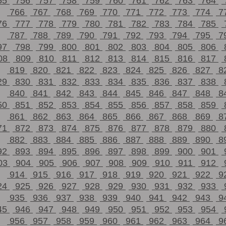
55
756
757
758
759
760
761
762
763
764
766
767
768
769
770
771
772
773
774
7
76
777
778
779
780
781
782
783
784
785
787
788
789
790
791
792
793
794
795
7
97
798
799
800
801
802
803
804
805
806
08
809
810
811
812
813
814
815
816
817
819
820
821
822
823
824
825
826
827
8
29
830
831
832
833
834
835
836
837
838
840
841
842
843
844
845
846
847
848
8
50
851
852
853
854
855
856
857
858
859
861
862
863
864
865
866
867
868
869
8
71
872
873
874
875
876
877
878
879
880
882
883
884
885
886
887
888
889
890
8
92
893
894
895
896
897
898
899
900
901
03
904
905
906
907
908
909
910
911
912
914
915
916
917
918
919
920
921
922
9
24
925
926
927
928
929
930
931
932
933
935
936
937
938
939
940
941
942
943
9
45
946
947
948
949
950
951
952
953
954
956
957
958
959
960
961
962
963
964
9