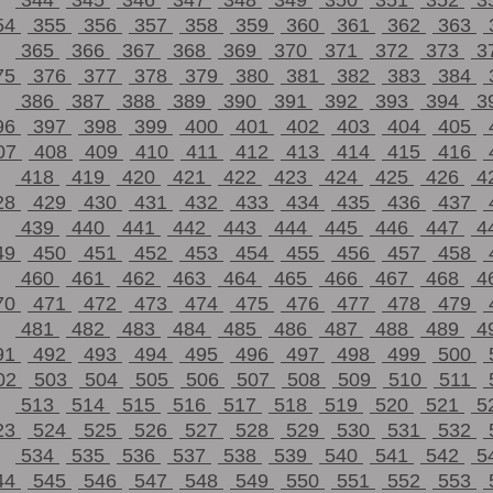
344
345
346
347
348
349
350
351
352
3
54
355
356
357
358
359
360
361
362
363
365
366
367
368
369
370
371
372
373
3
75
376
377
378
379
380
381
382
383
384
386
387
388
389
390
391
392
393
394
3
96
397
398
399
400
401
402
403
404
405
07
408
409
410
411
412
413
414
415
416
418
419
420
421
422
423
424
425
426
4
28
429
430
431
432
433
434
435
436
437
439
440
441
442
443
444
445
446
447
4
49
450
451
452
453
454
455
456
457
458
460
461
462
463
464
465
466
467
468
4
70
471
472
473
474
475
476
477
478
479
481
482
483
484
485
486
487
488
489
4
91
492
493
494
495
496
497
498
499
500
02
503
504
505
506
507
508
509
510
511
513
514
515
516
517
518
519
520
521
5
23
524
525
526
527
528
529
530
531
532
534
535
536
537
538
539
540
541
542
5
44
545
546
547
548
549
550
551
552
553