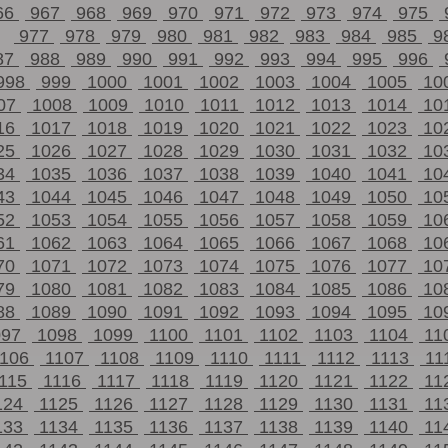
66
967
968
969
970
971
972
973
974
975
977
978
979
980
981
982
983
984
985
9
87
988
989
990
991
992
993
994
995
996
998
999
1000
1001
1002
1003
1004
1005
10
07
1008
1009
1010
1011
1012
1013
1014
10
16
1017
1018
1019
1020
1021
1022
1023
10
25
1026
1027
1028
1029
1030
1031
1032
10
34
1035
1036
1037
1038
1039
1040
1041
10
43
1044
1045
1046
1047
1048
1049
1050
10
52
1053
1054
1055
1056
1057
1058
1059
10
61
1062
1063
1064
1065
1066
1067
1068
10
70
1071
1072
1073
1074
1075
1076
1077
10
79
1080
1081
1082
1083
1084
1085
1086
10
88
1089
1090
1091
1092
1093
1094
1095
10
097
1098
1099
1100
1101
1102
1103
1104
11
1106
1107
1108
1109
1110
1111
1112
1113
11
115
1116
1117
1118
1119
1120
1121
1122
11
124
1125
1126
1127
1128
1129
1130
1131
11
133
1134
1135
1136
1137
1138
1139
1140
11