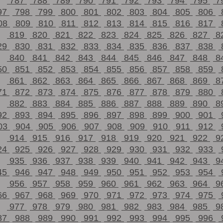
787
788
789
790
791
792
793
794
795
7
97
798
799
800
801
802
803
804
805
806
08
809
810
811
812
813
814
815
816
817
819
820
821
822
823
824
825
826
827
8
29
830
831
832
833
834
835
836
837
838
840
841
842
843
844
845
846
847
848
8
50
851
852
853
854
855
856
857
858
859
861
862
863
864
865
866
867
868
869
8
71
872
873
874
875
876
877
878
879
880
882
883
884
885
886
887
888
889
890
8
92
893
894
895
896
897
898
899
900
901
03
904
905
906
907
908
909
910
911
912
914
915
916
917
918
919
920
921
922
9
24
925
926
927
928
929
930
931
932
933
935
936
937
938
939
940
941
942
943
9
45
946
947
948
949
950
951
952
953
954
956
957
958
959
960
961
962
963
964
9
66
967
968
969
970
971
972
973
974
975
977
978
979
980
981
982
983
984
985
9
87
988
989
990
991
992
993
994
995
996