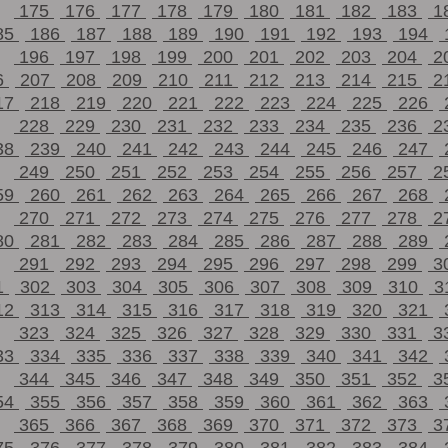
175
176
177
178
179
180
181
182
183
1
85
186
187
188
189
190
191
192
193
194
196
197
198
199
200
201
202
203
204
2
6
207
208
209
210
211
212
213
214
215
2
17
218
219
220
221
222
223
224
225
226
228
229
230
231
232
233
234
235
236
2
38
239
240
241
242
243
244
245
246
247
249
250
251
252
253
254
255
256
257
2
59
260
261
262
263
264
265
266
267
268
270
271
272
273
274
275
276
277
278
2
80
281
282
283
284
285
286
287
288
289
291
292
293
294
295
296
297
298
299
3
1
302
303
304
305
306
307
308
309
310
3
12
313
314
315
316
317
318
319
320
321
323
324
325
326
327
328
329
330
331
3
33
334
335
336
337
338
339
340
341
342
344
345
346
347
348
349
350
351
352
3
54
355
356
357
358
359
360
361
362
363
365
366
367
368
369
370
371
372
373
3