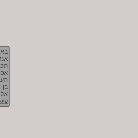
באר
אנח
תכש
אפש
העב
בן 
אלי
קישו