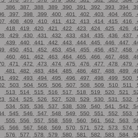
75
376
377
378
379
380
381
382
383
384
386
387
388
389
390
391
392
393
394
3
96
397
398
399
400
401
402
403
404
405
07
408
409
410
411
412
413
414
415
416
418
419
420
421
422
423
424
425
426
4
28
429
430
431
432
433
434
435
436
437
439
440
441
442
443
444
445
446
447
4
49
450
451
452
453
454
455
456
457
458
460
461
462
463
464
465
466
467
468
4
70
471
472
473
474
475
476
477
478
479
481
482
483
484
485
486
487
488
489
4
91
492
493
494
495
496
497
498
499
500
02
503
504
505
506
507
508
509
510
511
513
514
515
516
517
518
519
520
521
5
23
524
525
526
527
528
529
530
531
532
534
535
536
537
538
539
540
541
542
5
44
545
546
547
548
549
550
551
552
553
555
556
557
558
559
560
561
562
563
5
65
566
567
568
569
570
571
572
573
574
576
577
578
579
580
581
582
583
584
5