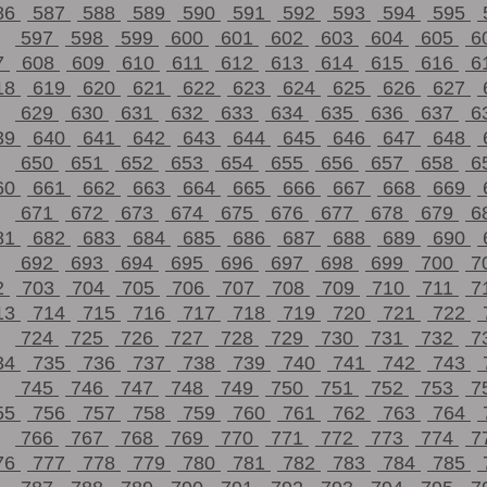
86
587
588
589
590
591
592
593
594
595
597
598
599
600
601
602
603
604
605
6
7
608
609
610
611
612
613
614
615
616
6
18
619
620
621
622
623
624
625
626
627
629
630
631
632
633
634
635
636
637
6
39
640
641
642
643
644
645
646
647
648
650
651
652
653
654
655
656
657
658
6
60
661
662
663
664
665
666
667
668
669
671
672
673
674
675
676
677
678
679
6
81
682
683
684
685
686
687
688
689
690
692
693
694
695
696
697
698
699
700
7
2
703
704
705
706
707
708
709
710
711
7
13
714
715
716
717
718
719
720
721
722
724
725
726
727
728
729
730
731
732
7
34
735
736
737
738
739
740
741
742
743
745
746
747
748
749
750
751
752
753
7
55
756
757
758
759
760
761
762
763
764
766
767
768
769
770
771
772
773
774
7
76
777
778
779
780
781
782
783
784
785