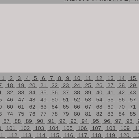
1
2
3
4
5
6
7
8
9
10
11
12
13
14
15
7
18
19
20
21
22
23
24
25
26
27
28
29
1
32
33
34
35
36
37
38
39
40
41
42
43
5
46
47
48
49
50
51
52
53
54
55
56
57
9
60
61
62
63
64
65
66
67
68
69
70
71
3
74
75
76
77
78
79
80
81
82
83
84
85
87
88
89
90
91
92
93
94
95
96
97
98
0
101
102
103
104
105
106
107
108
109
1
11
112
113
114
115
116
117
118
119
120
1