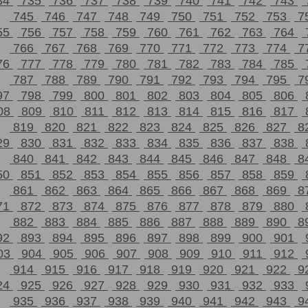
34
735
736
737
738
739
740
741
742
743
745
746
747
748
749
750
751
752
753
7
55
756
757
758
759
760
761
762
763
764
766
767
768
769
770
771
772
773
774
7
76
777
778
779
780
781
782
783
784
785
787
788
789
790
791
792
793
794
795
7
97
798
799
800
801
802
803
804
805
806
08
809
810
811
812
813
814
815
816
817
819
820
821
822
823
824
825
826
827
8
29
830
831
832
833
834
835
836
837
838
840
841
842
843
844
845
846
847
848
8
50
851
852
853
854
855
856
857
858
859
861
862
863
864
865
866
867
868
869
8
71
872
873
874
875
876
877
878
879
880
882
883
884
885
886
887
888
889
890
8
92
893
894
895
896
897
898
899
900
901
03
904
905
906
907
908
909
910
911
912
914
915
916
917
918
919
920
921
922
9
24
925
926
927
928
929
930
931
932
933
935
936
937
938
939
940
941
942
943
9