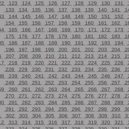
22
123
124
125
126
127
128
129
130
131
133
134
135
136
137
138
139
140
141
1
43
144
145
146
147
148
149
150
151
152
154
155
156
157
158
159
160
161
162
1
64
165
166
167
168
169
170
171
172
173
175
176
177
178
179
180
181
182
183
1
85
186
187
188
189
190
191
192
193
194
196
197
198
199
200
201
202
203
204
2
6
207
208
209
210
211
212
213
214
215
2
17
218
219
220
221
222
223
224
225
226
228
229
230
231
232
233
234
235
236
2
38
239
240
241
242
243
244
245
246
247
249
250
251
252
253
254
255
256
257
2
59
260
261
262
263
264
265
266
267
268
270
271
272
273
274
275
276
277
278
2
80
281
282
283
284
285
286
287
288
289
291
292
293
294
295
296
297
298
299
3
1
302
303
304
305
306
307
308
309
310
3
12
313
314
315
316
317
318
319
320
321