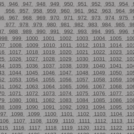
45
946
947
948
949
950
951
952
953
954
956
957
958
959
960
961
962
963
964
9
66
967
968
969
970
971
972
973
974
975
977
978
979
980
981
982
983
984
985
9
87
988
989
990
991
992
993
994
995
996
998
999
1000
1001
1002
1003
1004
1005
10
07
1008
1009
1010
1011
1012
1013
1014
10
16
1017
1018
1019
1020
1021
1022
1023
10
25
1026
1027
1028
1029
1030
1031
1032
10
34
1035
1036
1037
1038
1039
1040
1041
10
43
1044
1045
1046
1047
1048
1049
1050
10
52
1053
1054
1055
1056
1057
1058
1059
10
61
1062
1063
1064
1065
1066
1067
1068
10
70
1071
1072
1073
1074
1075
1076
1077
10
79
1080
1081
1082
1083
1084
1085
1086
10
88
1089
1090
1091
1092
1093
1094
1095
10
097
1098
1099
1100
1101
1102
1103
1104
11
1106
1107
1108
1109
1110
1111
1112
1113
11
115
1116
1117
1118
1119
1120
1121
1122
11