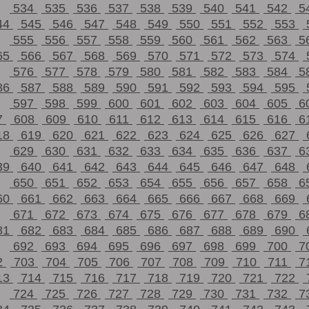
534
535
536
537
538
539
540
541
542
5
44
545
546
547
548
549
550
551
552
553
555
556
557
558
559
560
561
562
563
5
65
566
567
568
569
570
571
572
573
574
576
577
578
579
580
581
582
583
584
5
86
587
588
589
590
591
592
593
594
595
597
598
599
600
601
602
603
604
605
6
7
608
609
610
611
612
613
614
615
616
6
18
619
620
621
622
623
624
625
626
627
629
630
631
632
633
634
635
636
637
6
39
640
641
642
643
644
645
646
647
648
650
651
652
653
654
655
656
657
658
6
60
661
662
663
664
665
666
667
668
669
671
672
673
674
675
676
677
678
679
6
81
682
683
684
685
686
687
688
689
690
692
693
694
695
696
697
698
699
700
7
2
703
704
705
706
707
708
709
710
711
7
13
714
715
716
717
718
719
720
721
722
724
725
726
727
728
729
730
731
732
7