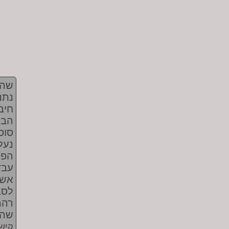
שהו
נתנ
חיב
הבו
סוס
נעל
הפר
עבד
אשת
לסב
רהמ
שהו
קישו