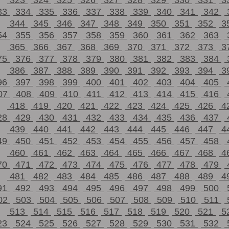
323
324
325
326
327
328
329
330
331
3
33
334
335
336
337
338
339
340
341
342
344
345
346
347
348
349
350
351
352
3
54
355
356
357
358
359
360
361
362
363
365
366
367
368
369
370
371
372
373
3
75
376
377
378
379
380
381
382
383
384
386
387
388
389
390
391
392
393
394
3
96
397
398
399
400
401
402
403
404
405
07
408
409
410
411
412
413
414
415
416
418
419
420
421
422
423
424
425
426
4
28
429
430
431
432
433
434
435
436
437
439
440
441
442
443
444
445
446
447
4
49
450
451
452
453
454
455
456
457
458
460
461
462
463
464
465
466
467
468
4
70
471
472
473
474
475
476
477
478
479
481
482
483
484
485
486
487
488
489
4
91
492
493
494
495
496
497
498
499
500
02
503
504
505
506
507
508
509
510
511
513
514
515
516
517
518
519
520
521
5
23
524
525
526
527
528
529
530
531
532