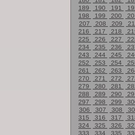
189
190
191
19
198
199
200
20
207
208
209
2
216
217
218
21
225
226
227
22
234
235
236
23
243
244
245
24
252
253
254
25
261
262
263
26
270
271
272
27
279
280
281
28
288
289
290
29
297
298
299
30
306
307
308
3
315
316
317
31
324
325
326
32
333
334
335
33