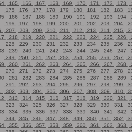
64
165
166
167
168
169
170
171
172
173
175
176
177
178
179
180
181
182
183
1
85
186
187
188
189
190
191
192
193
194
196
197
198
199
200
201
202
203
204
2
6
207
208
209
210
211
212
213
214
215
2
17
218
219
220
221
222
223
224
225
226
228
229
230
231
232
233
234
235
236
2
38
239
240
241
242
243
244
245
246
247
249
250
251
252
253
254
255
256
257
2
59
260
261
262
263
264
265
266
267
268
270
271
272
273
274
275
276
277
278
2
80
281
282
283
284
285
286
287
288
289
291
292
293
294
295
296
297
298
299
3
1
302
303
304
305
306
307
308
309
310
3
12
313
314
315
316
317
318
319
320
321
323
324
325
326
327
328
329
330
331
3
33
334
335
336
337
338
339
340
341
342
344
345
346
347
348
349
350
351
352
3
54
355
356
357
358
359
360
361
362
363