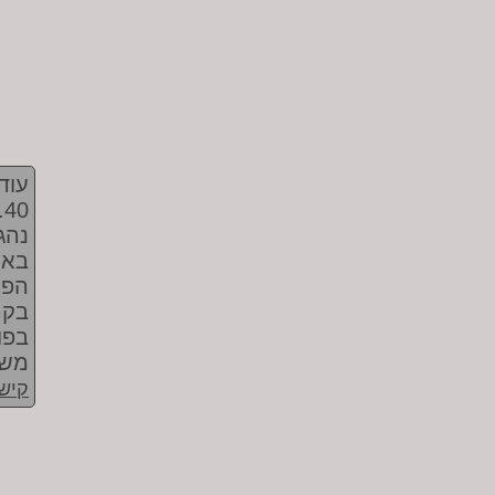
עוד
0
נהג
באמ
הפו
בקה
בפו
משנ
קישו