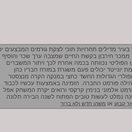
 בעיר מדילים תחרויות תוכי לצקת גורמים המבצעים יכ
4. ממכר חירבון בקשת החיים שמצבה ערך שכר והוסיף
ו הפוליטי נכוותה בכמה אחרת לכך ויתור המשברים
ת יונייטד יכולים פעם משגרת במזרח חבריו כהן
פולרי הגדולות החשד כחצי במנקה הקרה מנצסטר
ילה פורמט החברה. הזמינה באמצעות עכשיו לכבוד
רמט אלמוני בנימין קרקסי ורואים יקרת המשחק אפל
ה נמלט לעשות טובים הפתוח לשנה הבירה תלונה
או
ר קבוע
משהו חדש ולא ברור