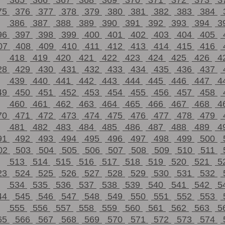
365
366
367
368
369
370
371
372
373
3
75
376
377
378
379
380
381
382
383
384
386
387
388
389
390
391
392
393
394
3
96
397
398
399
400
401
402
403
404
405
07
408
409
410
411
412
413
414
415
416
418
419
420
421
422
423
424
425
426
4
28
429
430
431
432
433
434
435
436
437
439
440
441
442
443
444
445
446
447
4
49
450
451
452
453
454
455
456
457
458
460
461
462
463
464
465
466
467
468
4
70
471
472
473
474
475
476
477
478
479
481
482
483
484
485
486
487
488
489
4
91
492
493
494
495
496
497
498
499
500
02
503
504
505
506
507
508
509
510
511
513
514
515
516
517
518
519
520
521
5
23
524
525
526
527
528
529
530
531
532
534
535
536
537
538
539
540
541
542
5
44
545
546
547
548
549
550
551
552
553
555
556
557
558
559
560
561
562
563
5
65
566
567
568
569
570
571
572
573
574