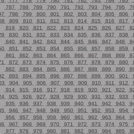
76
777
778
779
780
781
782
783
784
785
787
788
789
790
791
792
793
794
795
7
97
798
799
800
801
802
803
804
805
806
08
809
810
811
812
813
814
815
816
817
819
820
821
822
823
824
825
826
827
8
29
830
831
832
833
834
835
836
837
838
840
841
842
843
844
845
846
847
848
8
50
851
852
853
854
855
856
857
858
859
861
862
863
864
865
866
867
868
869
8
71
872
873
874
875
876
877
878
879
880
882
883
884
885
886
887
888
889
890
8
92
893
894
895
896
897
898
899
900
901
03
904
905
906
907
908
909
910
911
912
914
915
916
917
918
919
920
921
922
9
24
925
926
927
928
929
930
931
932
933
935
936
937
938
939
940
941
942
943
9
45
946
947
948
949
950
951
952
953
954
956
957
958
959
960
961
962
963
964
9
66
967
968
969
970
971
972
973
974
975
977
978
979
980
981
982
983
984
985
9