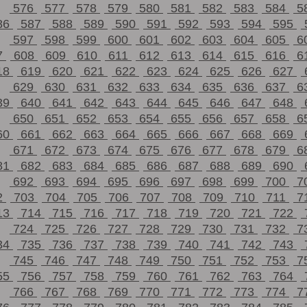
576
577
578
579
580
581
582
583
584
5
86
587
588
589
590
591
592
593
594
595
597
598
599
600
601
602
603
604
605
6
7
608
609
610
611
612
613
614
615
616
6
18
619
620
621
622
623
624
625
626
627
629
630
631
632
633
634
635
636
637
6
39
640
641
642
643
644
645
646
647
648
650
651
652
653
654
655
656
657
658
6
60
661
662
663
664
665
666
667
668
669
671
672
673
674
675
676
677
678
679
6
81
682
683
684
685
686
687
688
689
690
692
693
694
695
696
697
698
699
700
7
2
703
704
705
706
707
708
709
710
711
7
13
714
715
716
717
718
719
720
721
722
724
725
726
727
728
729
730
731
732
7
34
735
736
737
738
739
740
741
742
743
745
746
747
748
749
750
751
752
753
7
55
756
757
758
759
760
761
762
763
764
766
767
768
769
770
771
772
773
774
7