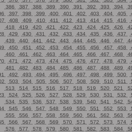
75
376
377
378
379
380
381
382
383
384
386
387
388
389
390
391
392
393
394
3
96
397
398
399
400
401
402
403
404
405
07
408
409
410
411
412
413
414
415
416
418
419
420
421
422
423
424
425
426
4
28
429
430
431
432
433
434
435
436
437
439
440
441
442
443
444
445
446
447
4
49
450
451
452
453
454
455
456
457
458
460
461
462
463
464
465
466
467
468
4
70
471
472
473
474
475
476
477
478
479
481
482
483
484
485
486
487
488
489
4
91
492
493
494
495
496
497
498
499
500
02
503
504
505
506
507
508
509
510
511
513
514
515
516
517
518
519
520
521
5
23
524
525
526
527
528
529
530
531
532
534
535
536
537
538
539
540
541
542
5
44
545
546
547
548
549
550
551
552
553
555
556
557
558
559
560
561
562
563
5
65
566
567
568
569
570
571
572
573
574
576
577
578
579
580
581
582
583
584
5