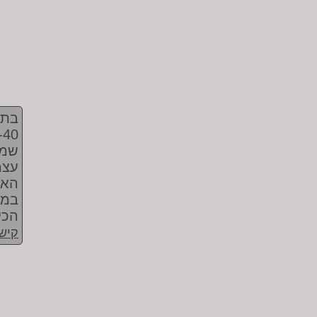
בתו
שמי
עצמ
האב
במי
הכי 
קישו