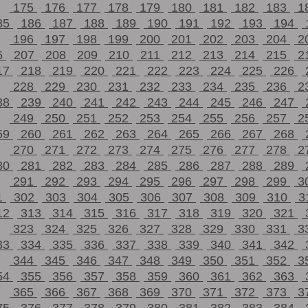
175
176
177
178
179
180
181
182
183
1
85
186
187
188
189
190
191
192
193
194
196
197
198
199
200
201
202
203
204
2
6
207
208
209
210
211
212
213
214
215
2
17
218
219
220
221
222
223
224
225
226
228
229
230
231
232
233
234
235
236
2
38
239
240
241
242
243
244
245
246
247
249
250
251
252
253
254
255
256
257
2
59
260
261
262
263
264
265
266
267
268
270
271
272
273
274
275
276
277
278
2
80
281
282
283
284
285
286
287
288
289
291
292
293
294
295
296
297
298
299
3
1
302
303
304
305
306
307
308
309
310
3
12
313
314
315
316
317
318
319
320
321
323
324
325
326
327
328
329
330
331
3
33
334
335
336
337
338
339
340
341
342
344
345
346
347
348
349
350
351
352
3
54
355
356
357
358
359
360
361
362
363
365
366
367
368
369
370
371
372
373
3