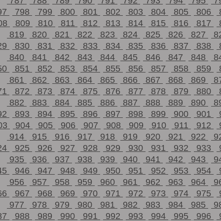
787
788
789
790
791
792
793
794
795
7
97
798
799
800
801
802
803
804
805
806
08
809
810
811
812
813
814
815
816
817
819
820
821
822
823
824
825
826
827
8
29
830
831
832
833
834
835
836
837
838
840
841
842
843
844
845
846
847
848
8
50
851
852
853
854
855
856
857
858
859
861
862
863
864
865
866
867
868
869
8
71
872
873
874
875
876
877
878
879
880
882
883
884
885
886
887
888
889
890
8
92
893
894
895
896
897
898
899
900
901
03
904
905
906
907
908
909
910
911
912
914
915
916
917
918
919
920
921
922
9
24
925
926
927
928
929
930
931
932
933
935
936
937
938
939
940
941
942
943
9
45
946
947
948
949
950
951
952
953
954
956
957
958
959
960
961
962
963
964
9
66
967
968
969
970
971
972
973
974
975
977
978
979
980
981
982
983
984
985
9
87
988
989
990
991
992
993
994
995
996