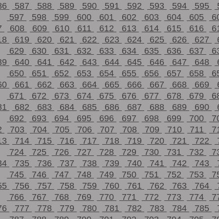
86
587
588
589
590
591
592
593
594
595
597
598
599
600
601
602
603
604
605
6
7
608
609
610
611
612
613
614
615
616
6
18
619
620
621
622
623
624
625
626
627
629
630
631
632
633
634
635
636
637
6
39
640
641
642
643
644
645
646
647
648
650
651
652
653
654
655
656
657
658
6
60
661
662
663
664
665
666
667
668
669
671
672
673
674
675
676
677
678
679
6
81
682
683
684
685
686
687
688
689
690
692
693
694
695
696
697
698
699
700
7
2
703
704
705
706
707
708
709
710
711
7
13
714
715
716
717
718
719
720
721
722
724
725
726
727
728
729
730
731
732
7
34
735
736
737
738
739
740
741
742
743
745
746
747
748
749
750
751
752
753
7
55
756
757
758
759
760
761
762
763
764
766
767
768
769
770
771
772
773
774
7
76
777
778
779
780
781
782
783
784
785