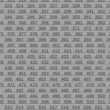
12
313
314
315
316
317
318
319
320
321
323
324
325
326
327
328
329
330
331
3
33
334
335
336
337
338
339
340
341
342
344
345
346
347
348
349
350
351
352
3
54
355
356
357
358
359
360
361
362
363
365
366
367
368
369
370
371
372
373
3
75
376
377
378
379
380
381
382
383
384
386
387
388
389
390
391
392
393
394
3
96
397
398
399
400
401
402
403
404
405
07
408
409
410
411
412
413
414
415
416
418
419
420
421
422
423
424
425
426
4
28
429
430
431
432
433
434
435
436
437
439
440
441
442
443
444
445
446
447
4
49
450
451
452
453
454
455
456
457
458
460
461
462
463
464
465
466
467
468
4
70
471
472
473
474
475
476
477
478
479
481
482
483
484
485
486
487
488
489
4
91
492
493
494
495
496
497
498
499
500
02
503
504
505
506
507
508
509
510
511
513
514
515
516
517
518
519
520
521
5