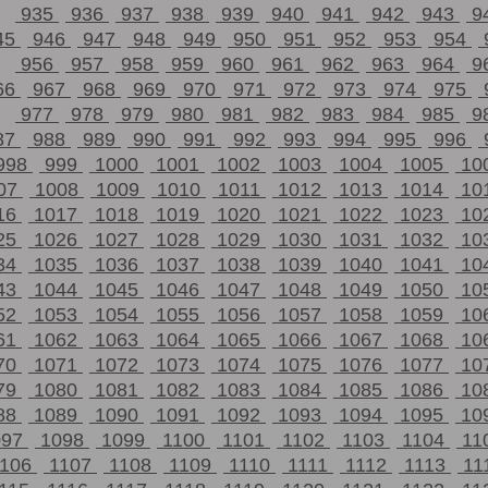
935
936
937
938
939
940
941
942
943
9
45
946
947
948
949
950
951
952
953
954
956
957
958
959
960
961
962
963
964
9
66
967
968
969
970
971
972
973
974
975
977
978
979
980
981
982
983
984
985
9
87
988
989
990
991
992
993
994
995
996
998
999
1000
1001
1002
1003
1004
1005
10
07
1008
1009
1010
1011
1012
1013
1014
10
16
1017
1018
1019
1020
1021
1022
1023
10
25
1026
1027
1028
1029
1030
1031
1032
10
34
1035
1036
1037
1038
1039
1040
1041
10
43
1044
1045
1046
1047
1048
1049
1050
10
52
1053
1054
1055
1056
1057
1058
1059
10
61
1062
1063
1064
1065
1066
1067
1068
10
70
1071
1072
1073
1074
1075
1076
1077
10
79
1080
1081
1082
1083
1084
1085
1086
10
88
1089
1090
1091
1092
1093
1094
1095
10
097
1098
1099
1100
1101
1102
1103
1104
11
1106
1107
1108
1109
1110
1111
1112
1113
11