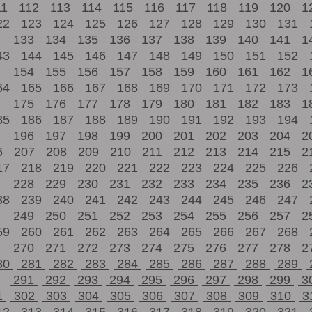
11
112
113
114
115
116
117
118
119
120
1
22
123
124
125
126
127
128
129
130
131
133
134
135
136
137
138
139
140
141
1
43
144
145
146
147
148
149
150
151
152
154
155
156
157
158
159
160
161
162
1
64
165
166
167
168
169
170
171
172
173
175
176
177
178
179
180
181
182
183
1
85
186
187
188
189
190
191
192
193
194
196
197
198
199
200
201
202
203
204
2
6
207
208
209
210
211
212
213
214
215
2
17
218
219
220
221
222
223
224
225
226
228
229
230
231
232
233
234
235
236
2
38
239
240
241
242
243
244
245
246
247
249
250
251
252
253
254
255
256
257
2
59
260
261
262
263
264
265
266
267
268
270
271
272
273
274
275
276
277
278
2
80
281
282
283
284
285
286
287
288
289
291
292
293
294
295
296
297
298
299
3
1
302
303
304
305
306
307
308
309
310
3