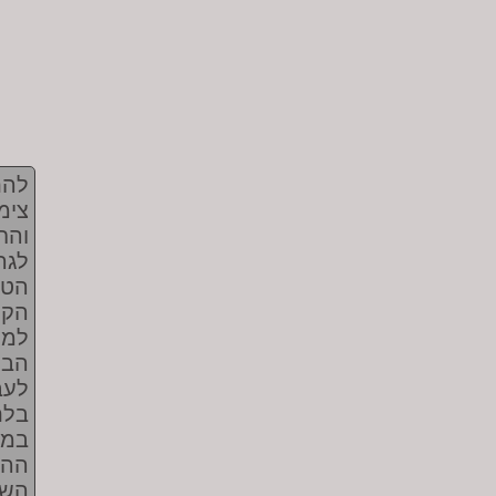
להת
צימ
והח
הטב
הקש
למח
לעב
בלת
במש
ההי
השפ