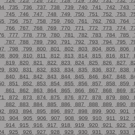
724
725
726
727
728
729
730
731
732
7
34
735
736
737
738
739
740
741
742
743
745
746
747
748
749
750
751
752
753
7
55
756
757
758
759
760
761
762
763
764
766
767
768
769
770
771
772
773
774
7
76
777
778
779
780
781
782
783
784
785
787
788
789
790
791
792
793
794
795
7
97
798
799
800
801
802
803
804
805
806
08
809
810
811
812
813
814
815
816
817
819
820
821
822
823
824
825
826
827
8
29
830
831
832
833
834
835
836
837
838
840
841
842
843
844
845
846
847
848
8
50
851
852
853
854
855
856
857
858
859
861
862
863
864
865
866
867
868
869
8
71
872
873
874
875
876
877
878
879
880
882
883
884
885
886
887
888
889
890
8
92
893
894
895
896
897
898
899
900
901
03
904
905
906
907
908
909
910
911
912
914
915
916
917
918
919
920
921
922
9
24
925
926
927
928
929
930
931
932
933