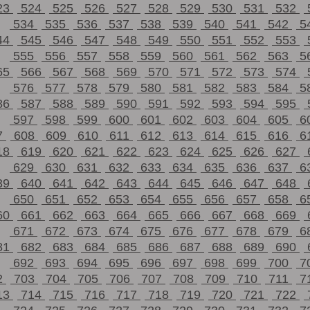
23
524
525
526
527
528
529
530
531
532
534
535
536
537
538
539
540
541
542
5
44
545
546
547
548
549
550
551
552
553
555
556
557
558
559
560
561
562
563
5
65
566
567
568
569
570
571
572
573
574
576
577
578
579
580
581
582
583
584
5
86
587
588
589
590
591
592
593
594
595
597
598
599
600
601
602
603
604
605
6
7
608
609
610
611
612
613
614
615
616
6
18
619
620
621
622
623
624
625
626
627
629
630
631
632
633
634
635
636
637
6
39
640
641
642
643
644
645
646
647
648
650
651
652
653
654
655
656
657
658
6
60
661
662
663
664
665
666
667
668
669
671
672
673
674
675
676
677
678
679
6
81
682
683
684
685
686
687
688
689
690
692
693
694
695
696
697
698
699
700
7
2
703
704
705
706
707
708
709
710
711
7
13
714
715
716
717
718
719
720
721
722