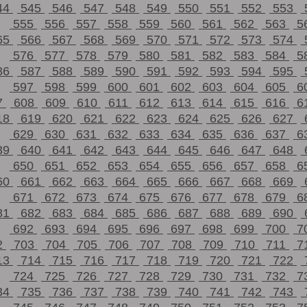
44
545
546
547
548
549
550
551
552
553
555
556
557
558
559
560
561
562
563
5
65
566
567
568
569
570
571
572
573
574
576
577
578
579
580
581
582
583
584
5
86
587
588
589
590
591
592
593
594
595
597
598
599
600
601
602
603
604
605
6
7
608
609
610
611
612
613
614
615
616
6
18
619
620
621
622
623
624
625
626
627
629
630
631
632
633
634
635
636
637
6
39
640
641
642
643
644
645
646
647
648
650
651
652
653
654
655
656
657
658
6
60
661
662
663
664
665
666
667
668
669
671
672
673
674
675
676
677
678
679
6
81
682
683
684
685
686
687
688
689
690
692
693
694
695
696
697
698
699
700
7
2
703
704
705
706
707
708
709
710
711
7
13
714
715
716
717
718
719
720
721
722
724
725
726
727
728
729
730
731
732
7
34
735
736
737
738
739
740
741
742
743