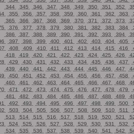
33
334
335
336
337
338
339
340
341
342
344
345
346
347
348
349
350
351
352
3
54
355
356
357
358
359
360
361
362
363
365
366
367
368
369
370
371
372
373
3
75
376
377
378
379
380
381
382
383
384
386
387
388
389
390
391
392
393
394
3
96
397
398
399
400
401
402
403
404
405
07
408
409
410
411
412
413
414
415
416
418
419
420
421
422
423
424
425
426
4
28
429
430
431
432
433
434
435
436
437
439
440
441
442
443
444
445
446
447
4
49
450
451
452
453
454
455
456
457
458
460
461
462
463
464
465
466
467
468
4
70
471
472
473
474
475
476
477
478
479
481
482
483
484
485
486
487
488
489
4
91
492
493
494
495
496
497
498
499
500
02
503
504
505
506
507
508
509
510
511
513
514
515
516
517
518
519
520
521
5
23
524
525
526
527
528
529
530
531
532
534
535
536
537
538
539
540
541
542
5