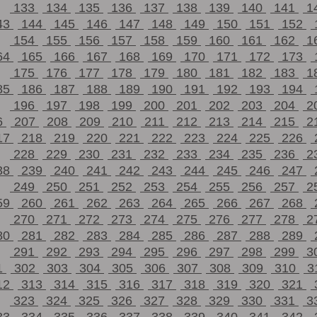
133
134
135
136
137
138
139
140
141
1
43
144
145
146
147
148
149
150
151
152
154
155
156
157
158
159
160
161
162
1
64
165
166
167
168
169
170
171
172
173
175
176
177
178
179
180
181
182
183
1
85
186
187
188
189
190
191
192
193
194
196
197
198
199
200
201
202
203
204
2
6
207
208
209
210
211
212
213
214
215
2
17
218
219
220
221
222
223
224
225
226
228
229
230
231
232
233
234
235
236
2
38
239
240
241
242
243
244
245
246
247
249
250
251
252
253
254
255
256
257
2
59
260
261
262
263
264
265
266
267
268
270
271
272
273
274
275
276
277
278
2
80
281
282
283
284
285
286
287
288
289
291
292
293
294
295
296
297
298
299
3
1
302
303
304
305
306
307
308
309
310
3
12
313
314
315
316
317
318
319
320
321
323
324
325
326
327
328
329
330
331
3