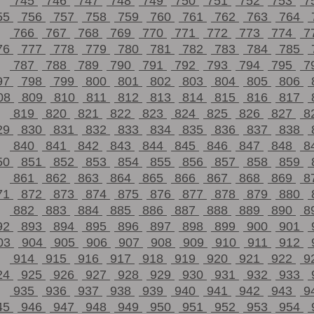
745
746
747
748
749
750
751
752
753
7
55
756
757
758
759
760
761
762
763
764
766
767
768
769
770
771
772
773
774
7
76
777
778
779
780
781
782
783
784
785
787
788
789
790
791
792
793
794
795
7
97
798
799
800
801
802
803
804
805
806
08
809
810
811
812
813
814
815
816
817
819
820
821
822
823
824
825
826
827
8
29
830
831
832
833
834
835
836
837
838
840
841
842
843
844
845
846
847
848
8
50
851
852
853
854
855
856
857
858
859
861
862
863
864
865
866
867
868
869
8
71
872
873
874
875
876
877
878
879
880
882
883
884
885
886
887
888
889
890
8
92
893
894
895
896
897
898
899
900
901
03
904
905
906
907
908
909
910
911
912
914
915
916
917
918
919
920
921
922
9
24
925
926
927
928
929
930
931
932
933
935
936
937
938
939
940
941
942
943
9
45
946
947
948
949
950
951
952
953
954