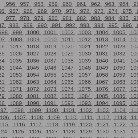
956
957
958
959
960
961
962
963
964
9
66
967
968
969
970
971
972
973
974
975
977
978
979
980
981
982
983
984
985
9
87
988
989
990
991
992
993
994
995
996
998
999
1000
1001
1002
1003
1004
1005
10
07
1008
1009
1010
1011
1012
1013
1014
10
16
1017
1018
1019
1020
1021
1022
1023
10
25
1026
1027
1028
1029
1030
1031
1032
10
34
1035
1036
1037
1038
1039
1040
1041
10
43
1044
1045
1046
1047
1048
1049
1050
10
52
1053
1054
1055
1056
1057
1058
1059
10
61
1062
1063
1064
1065
1066
1067
1068
10
70
1071
1072
1073
1074
1075
1076
1077
10
79
1080
1081
1082
1083
1084
1085
1086
10
88
1089
1090
1091
1092
1093
1094
1095
10
097
1098
1099
1100
1101
1102
1103
1104
11
1106
1107
1108
1109
1110
1111
1112
1113
11
115
1116
1117
1118
1119
1120
1121
1122
11
124
1125
1126
1127
1128
1129
1130
1131
11