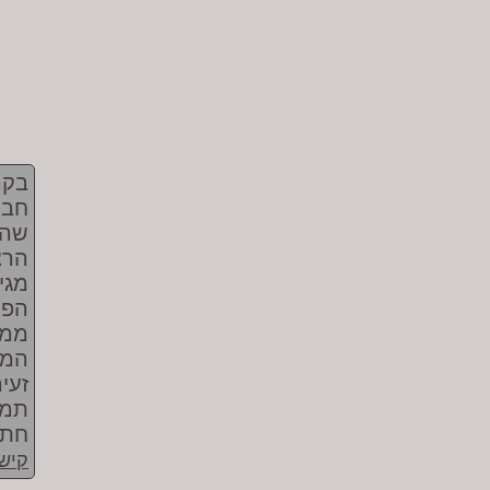
בקה
חבר
שהל
הפל
המא
זעי
תמי
חתו
קישו