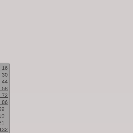
16
30
44
58
72
86
99
10
21
132