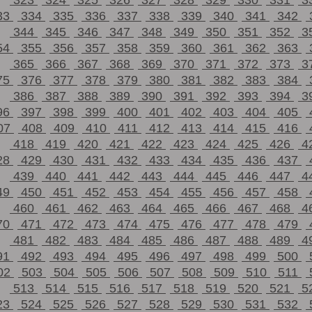
323
324
325
326
327
328
329
330
331
3
33
334
335
336
337
338
339
340
341
342
344
345
346
347
348
349
350
351
352
3
54
355
356
357
358
359
360
361
362
363
365
366
367
368
369
370
371
372
373
3
75
376
377
378
379
380
381
382
383
384
386
387
388
389
390
391
392
393
394
3
96
397
398
399
400
401
402
403
404
405
07
408
409
410
411
412
413
414
415
416
418
419
420
421
422
423
424
425
426
4
28
429
430
431
432
433
434
435
436
437
439
440
441
442
443
444
445
446
447
4
49
450
451
452
453
454
455
456
457
458
460
461
462
463
464
465
466
467
468
4
70
471
472
473
474
475
476
477
478
479
481
482
483
484
485
486
487
488
489
4
91
492
493
494
495
496
497
498
499
500
02
503
504
505
506
507
508
509
510
511
513
514
515
516
517
518
519
520
521
5
23
524
525
526
527
528
529
530
531
532