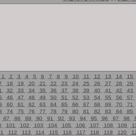
1
2
3
4
5
6
7
8
9
10
11
12
13
14
15
7
18
19
20
21
22
23
24
25
26
27
28
29
1
32
33
34
35
36
37
38
39
40
41
42
43
5
46
47
48
49
50
51
52
53
54
55
56
57
9
60
61
62
63
64
65
66
67
68
69
70
71
3
74
75
76
77
78
79
80
81
82
83
84
85
87
88
89
90
91
92
93
94
95
96
97
98
0
101
102
103
104
105
106
107
108
109
1
11
112
113
114
115
116
117
118
119
120
1