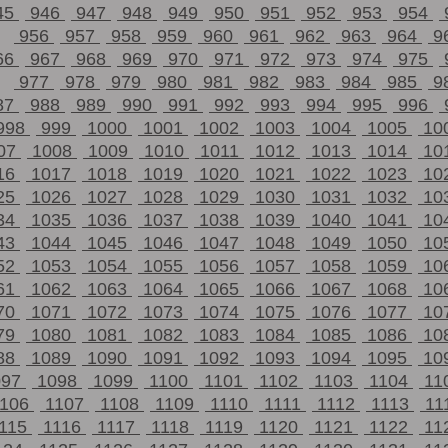
45
946
947
948
949
950
951
952
953
954
956
957
958
959
960
961
962
963
964
9
66
967
968
969
970
971
972
973
974
975
977
978
979
980
981
982
983
984
985
9
87
988
989
990
991
992
993
994
995
996
998
999
1000
1001
1002
1003
1004
1005
10
07
1008
1009
1010
1011
1012
1013
1014
10
16
1017
1018
1019
1020
1021
1022
1023
10
25
1026
1027
1028
1029
1030
1031
1032
10
34
1035
1036
1037
1038
1039
1040
1041
10
43
1044
1045
1046
1047
1048
1049
1050
10
52
1053
1054
1055
1056
1057
1058
1059
10
61
1062
1063
1064
1065
1066
1067
1068
10
70
1071
1072
1073
1074
1075
1076
1077
10
79
1080
1081
1082
1083
1084
1085
1086
10
88
1089
1090
1091
1092
1093
1094
1095
10
097
1098
1099
1100
1101
1102
1103
1104
11
1106
1107
1108
1109
1110
1111
1112
1113
11
115
1116
1117
1118
1119
1120
1121
1122
11