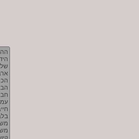
ההפ
היד
שלפ
ארב
הבו
חבר
עמד
חיי
בלב
משח
משל
קישו