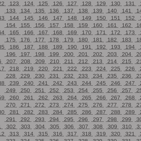
22
123
124
125
126
127
128
129
130
131
133
134
135
136
137
138
139
140
141
1
43
144
145
146
147
148
149
150
151
152
154
155
156
157
158
159
160
161
162
1
64
165
166
167
168
169
170
171
172
173
175
176
177
178
179
180
181
182
183
1
85
186
187
188
189
190
191
192
193
194
196
197
198
199
200
201
202
203
204
2
6
207
208
209
210
211
212
213
214
215
2
17
218
219
220
221
222
223
224
225
226
228
229
230
231
232
233
234
235
236
2
38
239
240
241
242
243
244
245
246
247
249
250
251
252
253
254
255
256
257
2
59
260
261
262
263
264
265
266
267
268
270
271
272
273
274
275
276
277
278
2
80
281
282
283
284
285
286
287
288
289
291
292
293
294
295
296
297
298
299
3
1
302
303
304
305
306
307
308
309
310
3
12
313
314
315
316
317
318
319
320
321