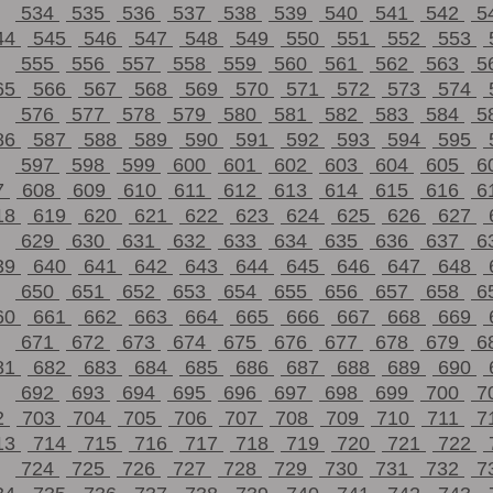
534
535
536
537
538
539
540
541
542
5
44
545
546
547
548
549
550
551
552
553
555
556
557
558
559
560
561
562
563
5
65
566
567
568
569
570
571
572
573
574
576
577
578
579
580
581
582
583
584
5
86
587
588
589
590
591
592
593
594
595
597
598
599
600
601
602
603
604
605
6
7
608
609
610
611
612
613
614
615
616
6
18
619
620
621
622
623
624
625
626
627
629
630
631
632
633
634
635
636
637
6
39
640
641
642
643
644
645
646
647
648
650
651
652
653
654
655
656
657
658
6
60
661
662
663
664
665
666
667
668
669
671
672
673
674
675
676
677
678
679
6
81
682
683
684
685
686
687
688
689
690
692
693
694
695
696
697
698
699
700
7
2
703
704
705
706
707
708
709
710
711
7
13
714
715
716
717
718
719
720
721
722
724
725
726
727
728
729
730
731
732
7