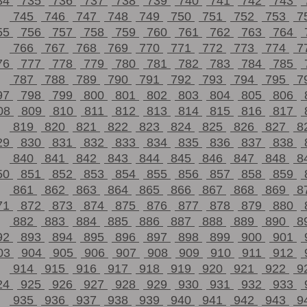
34
735
736
737
738
739
740
741
742
743
745
746
747
748
749
750
751
752
753
7
55
756
757
758
759
760
761
762
763
764
766
767
768
769
770
771
772
773
774
7
76
777
778
779
780
781
782
783
784
785
787
788
789
790
791
792
793
794
795
7
97
798
799
800
801
802
803
804
805
806
08
809
810
811
812
813
814
815
816
817
819
820
821
822
823
824
825
826
827
8
29
830
831
832
833
834
835
836
837
838
840
841
842
843
844
845
846
847
848
8
50
851
852
853
854
855
856
857
858
859
861
862
863
864
865
866
867
868
869
8
71
872
873
874
875
876
877
878
879
880
882
883
884
885
886
887
888
889
890
8
92
893
894
895
896
897
898
899
900
901
03
904
905
906
907
908
909
910
911
912
914
915
916
917
918
919
920
921
922
9
24
925
926
927
928
929
930
931
932
933
935
936
937
938
939
940
941
942
943
9