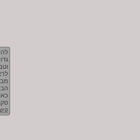
להי
גדו
וטב
מבו
הבע
כאט
סקי
קישו