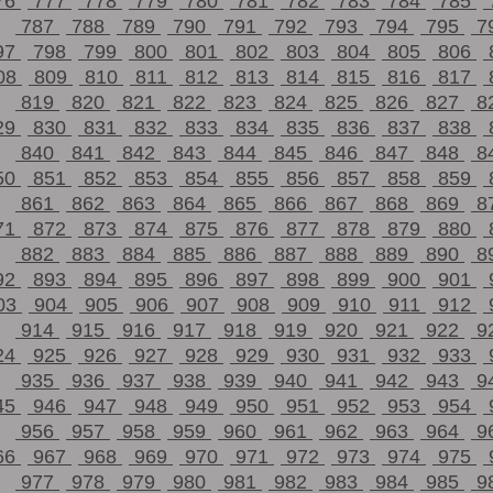
76
777
778
779
780
781
782
783
784
785
787
788
789
790
791
792
793
794
795
7
97
798
799
800
801
802
803
804
805
806
08
809
810
811
812
813
814
815
816
817
819
820
821
822
823
824
825
826
827
8
29
830
831
832
833
834
835
836
837
838
840
841
842
843
844
845
846
847
848
8
50
851
852
853
854
855
856
857
858
859
861
862
863
864
865
866
867
868
869
8
71
872
873
874
875
876
877
878
879
880
882
883
884
885
886
887
888
889
890
8
92
893
894
895
896
897
898
899
900
901
03
904
905
906
907
908
909
910
911
912
914
915
916
917
918
919
920
921
922
9
24
925
926
927
928
929
930
931
932
933
935
936
937
938
939
940
941
942
943
9
45
946
947
948
949
950
951
952
953
954
956
957
958
959
960
961
962
963
964
9
66
967
968
969
970
971
972
973
974
975
977
978
979
980
981
982
983
984
985
9