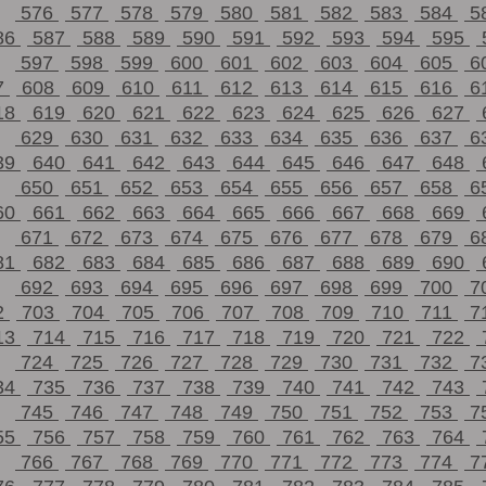
576
577
578
579
580
581
582
583
584
5
86
587
588
589
590
591
592
593
594
595
597
598
599
600
601
602
603
604
605
6
7
608
609
610
611
612
613
614
615
616
6
18
619
620
621
622
623
624
625
626
627
629
630
631
632
633
634
635
636
637
6
39
640
641
642
643
644
645
646
647
648
650
651
652
653
654
655
656
657
658
6
60
661
662
663
664
665
666
667
668
669
671
672
673
674
675
676
677
678
679
6
81
682
683
684
685
686
687
688
689
690
692
693
694
695
696
697
698
699
700
7
2
703
704
705
706
707
708
709
710
711
7
13
714
715
716
717
718
719
720
721
722
724
725
726
727
728
729
730
731
732
7
34
735
736
737
738
739
740
741
742
743
745
746
747
748
749
750
751
752
753
7
55
756
757
758
759
760
761
762
763
764
766
767
768
769
770
771
772
773
774
7