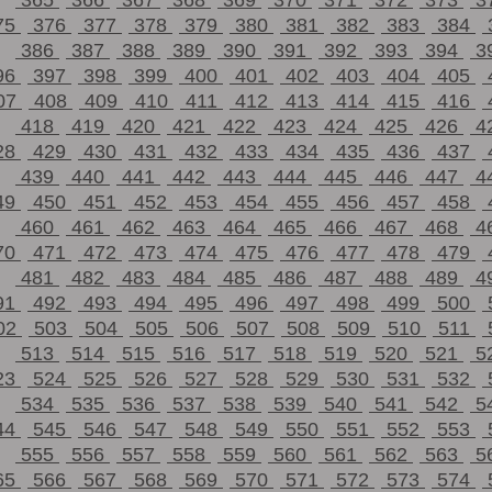
365
366
367
368
369
370
371
372
373
3
75
376
377
378
379
380
381
382
383
384
386
387
388
389
390
391
392
393
394
3
96
397
398
399
400
401
402
403
404
405
07
408
409
410
411
412
413
414
415
416
418
419
420
421
422
423
424
425
426
4
28
429
430
431
432
433
434
435
436
437
439
440
441
442
443
444
445
446
447
4
49
450
451
452
453
454
455
456
457
458
460
461
462
463
464
465
466
467
468
4
70
471
472
473
474
475
476
477
478
479
481
482
483
484
485
486
487
488
489
4
91
492
493
494
495
496
497
498
499
500
02
503
504
505
506
507
508
509
510
511
513
514
515
516
517
518
519
520
521
5
23
524
525
526
527
528
529
530
531
532
534
535
536
537
538
539
540
541
542
5
44
545
546
547
548
549
550
551
552
553
555
556
557
558
559
560
561
562
563
5
65
566
567
568
569
570
571
572
573
574