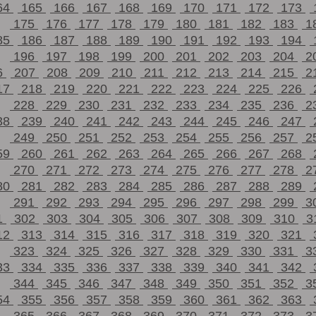
64
165
166
167
168
169
170
171
172
173
175
176
177
178
179
180
181
182
183
1
85
186
187
188
189
190
191
192
193
194
196
197
198
199
200
201
202
203
204
2
6
207
208
209
210
211
212
213
214
215
2
17
218
219
220
221
222
223
224
225
226
228
229
230
231
232
233
234
235
236
2
38
239
240
241
242
243
244
245
246
247
249
250
251
252
253
254
255
256
257
2
59
260
261
262
263
264
265
266
267
268
270
271
272
273
274
275
276
277
278
2
80
281
282
283
284
285
286
287
288
289
291
292
293
294
295
296
297
298
299
3
1
302
303
304
305
306
307
308
309
310
3
12
313
314
315
316
317
318
319
320
321
323
324
325
326
327
328
329
330
331
3
33
334
335
336
337
338
339
340
341
342
344
345
346
347
348
349
350
351
352
3
54
355
356
357
358
359
360
361
362
363