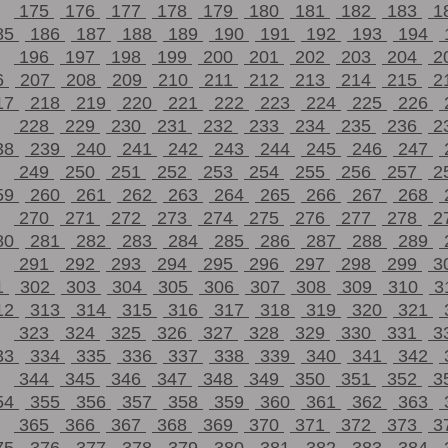
175
176
177
178
179
180
181
182
183
1
85
186
187
188
189
190
191
192
193
194
196
197
198
199
200
201
202
203
204
2
6
207
208
209
210
211
212
213
214
215
2
17
218
219
220
221
222
223
224
225
226
228
229
230
231
232
233
234
235
236
2
38
239
240
241
242
243
244
245
246
247
249
250
251
252
253
254
255
256
257
2
59
260
261
262
263
264
265
266
267
268
270
271
272
273
274
275
276
277
278
2
80
281
282
283
284
285
286
287
288
289
291
292
293
294
295
296
297
298
299
3
1
302
303
304
305
306
307
308
309
310
3
12
313
314
315
316
317
318
319
320
321
323
324
325
326
327
328
329
330
331
3
33
334
335
336
337
338
339
340
341
342
344
345
346
347
348
349
350
351
352
3
54
355
356
357
358
359
360
361
362
363
365
366
367
368
369
370
371
372
373
3