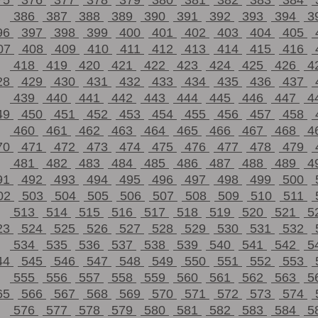
75
376
377
378
379
380
381
382
383
384
386
387
388
389
390
391
392
393
394
3
96
397
398
399
400
401
402
403
404
405
07
408
409
410
411
412
413
414
415
416
418
419
420
421
422
423
424
425
426
4
28
429
430
431
432
433
434
435
436
437
439
440
441
442
443
444
445
446
447
4
49
450
451
452
453
454
455
456
457
458
460
461
462
463
464
465
466
467
468
4
70
471
472
473
474
475
476
477
478
479
481
482
483
484
485
486
487
488
489
4
91
492
493
494
495
496
497
498
499
500
02
503
504
505
506
507
508
509
510
511
513
514
515
516
517
518
519
520
521
5
23
524
525
526
527
528
529
530
531
532
534
535
536
537
538
539
540
541
542
5
44
545
546
547
548
549
550
551
552
553
555
556
557
558
559
560
561
562
563
5
65
566
567
568
569
570
571
572
573
574
576
577
578
579
580
581
582
583
584
5