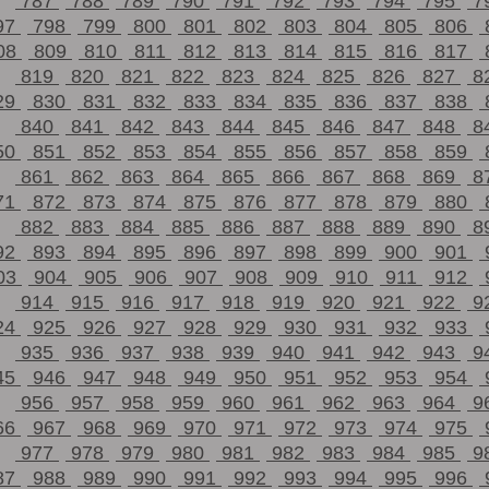
787
788
789
790
791
792
793
794
795
7
97
798
799
800
801
802
803
804
805
806
08
809
810
811
812
813
814
815
816
817
819
820
821
822
823
824
825
826
827
8
29
830
831
832
833
834
835
836
837
838
840
841
842
843
844
845
846
847
848
8
50
851
852
853
854
855
856
857
858
859
861
862
863
864
865
866
867
868
869
8
71
872
873
874
875
876
877
878
879
880
882
883
884
885
886
887
888
889
890
8
92
893
894
895
896
897
898
899
900
901
03
904
905
906
907
908
909
910
911
912
914
915
916
917
918
919
920
921
922
9
24
925
926
927
928
929
930
931
932
933
935
936
937
938
939
940
941
942
943
9
45
946
947
948
949
950
951
952
953
954
956
957
958
959
960
961
962
963
964
9
66
967
968
969
970
971
972
973
974
975
977
978
979
980
981
982
983
984
985
9
87
988
989
990
991
992
993
994
995
996