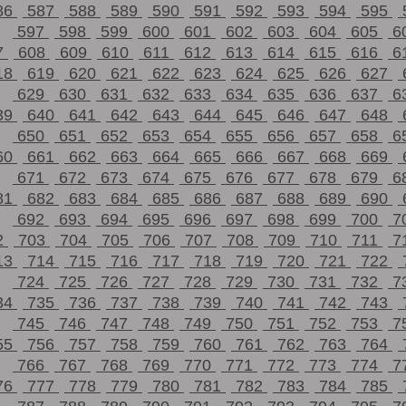
86
587
588
589
590
591
592
593
594
595
597
598
599
600
601
602
603
604
605
6
7
608
609
610
611
612
613
614
615
616
6
18
619
620
621
622
623
624
625
626
627
629
630
631
632
633
634
635
636
637
6
39
640
641
642
643
644
645
646
647
648
650
651
652
653
654
655
656
657
658
6
60
661
662
663
664
665
666
667
668
669
671
672
673
674
675
676
677
678
679
6
81
682
683
684
685
686
687
688
689
690
692
693
694
695
696
697
698
699
700
7
2
703
704
705
706
707
708
709
710
711
7
13
714
715
716
717
718
719
720
721
722
724
725
726
727
728
729
730
731
732
7
34
735
736
737
738
739
740
741
742
743
745
746
747
748
749
750
751
752
753
7
55
756
757
758
759
760
761
762
763
764
766
767
768
769
770
771
772
773
774
7
76
777
778
779
780
781
782
783
784
785