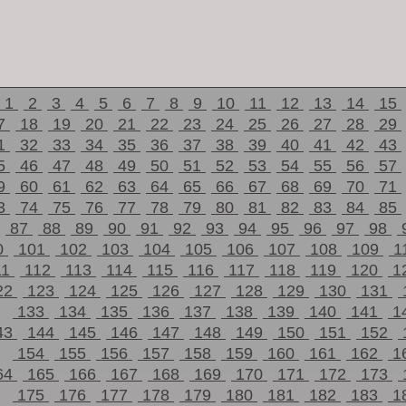
1
2
3
4
5
6
7
8
9
10
11
12
13
14
15
7
18
19
20
21
22
23
24
25
26
27
28
29
1
32
33
34
35
36
37
38
39
40
41
42
43
5
46
47
48
49
50
51
52
53
54
55
56
57
9
60
61
62
63
64
65
66
67
68
69
70
71
3
74
75
76
77
78
79
80
81
82
83
84
85
87
88
89
90
91
92
93
94
95
96
97
98
0
101
102
103
104
105
106
107
108
109
1
11
112
113
114
115
116
117
118
119
120
1
22
123
124
125
126
127
128
129
130
131
133
134
135
136
137
138
139
140
141
1
43
144
145
146
147
148
149
150
151
152
154
155
156
157
158
159
160
161
162
1
64
165
166
167
168
169
170
171
172
173
175
176
177
178
179
180
181
182
183
1