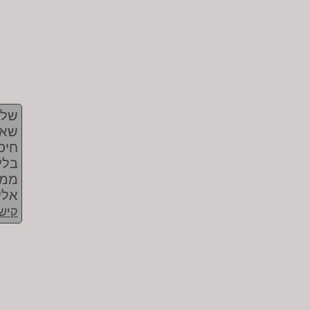
שלי
שאי
חיס
בלי
אלי 
קישו