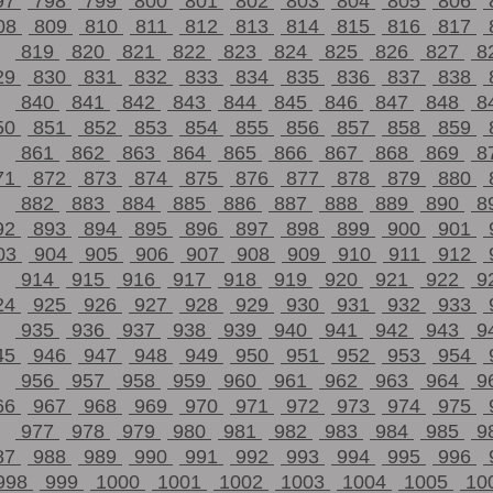
97
798
799
800
801
802
803
804
805
806
08
809
810
811
812
813
814
815
816
817
819
820
821
822
823
824
825
826
827
8
29
830
831
832
833
834
835
836
837
838
840
841
842
843
844
845
846
847
848
8
50
851
852
853
854
855
856
857
858
859
861
862
863
864
865
866
867
868
869
8
71
872
873
874
875
876
877
878
879
880
882
883
884
885
886
887
888
889
890
8
92
893
894
895
896
897
898
899
900
901
03
904
905
906
907
908
909
910
911
912
914
915
916
917
918
919
920
921
922
9
24
925
926
927
928
929
930
931
932
933
935
936
937
938
939
940
941
942
943
9
45
946
947
948
949
950
951
952
953
954
956
957
958
959
960
961
962
963
964
9
66
967
968
969
970
971
972
973
974
975
977
978
979
980
981
982
983
984
985
9
87
988
989
990
991
992
993
994
995
996
998
999
1000
1001
1002
1003
1004
1005
10