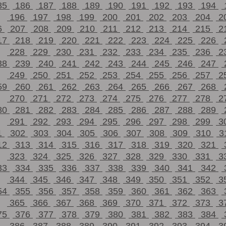
85
186
187
188
189
190
191
192
193
194
196
197
198
199
200
201
202
203
204
2
6
207
208
209
210
211
212
213
214
215
2
17
218
219
220
221
222
223
224
225
226
228
229
230
231
232
233
234
235
236
2
38
239
240
241
242
243
244
245
246
247
249
250
251
252
253
254
255
256
257
2
59
260
261
262
263
264
265
266
267
268
270
271
272
273
274
275
276
277
278
2
80
281
282
283
284
285
286
287
288
289
291
292
293
294
295
296
297
298
299
3
1
302
303
304
305
306
307
308
309
310
3
12
313
314
315
316
317
318
319
320
321
323
324
325
326
327
328
329
330
331
3
33
334
335
336
337
338
339
340
341
342
344
345
346
347
348
349
350
351
352
3
54
355
356
357
358
359
360
361
362
363
365
366
367
368
369
370
371
372
373
3
75
376
377
378
379
380
381
382
383
384