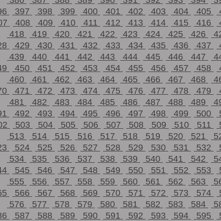
386
387
388
389
390
391
392
393
394
3
96
397
398
399
400
401
402
403
404
405
07
408
409
410
411
412
413
414
415
416
418
419
420
421
422
423
424
425
426
4
28
429
430
431
432
433
434
435
436
437
439
440
441
442
443
444
445
446
447
4
49
450
451
452
453
454
455
456
457
458
460
461
462
463
464
465
466
467
468
4
70
471
472
473
474
475
476
477
478
479
481
482
483
484
485
486
487
488
489
4
91
492
493
494
495
496
497
498
499
500
02
503
504
505
506
507
508
509
510
511
513
514
515
516
517
518
519
520
521
5
23
524
525
526
527
528
529
530
531
532
534
535
536
537
538
539
540
541
542
5
44
545
546
547
548
549
550
551
552
553
555
556
557
558
559
560
561
562
563
5
65
566
567
568
569
570
571
572
573
574
576
577
578
579
580
581
582
583
584
5
86
587
588
589
590
591
592
593
594
595