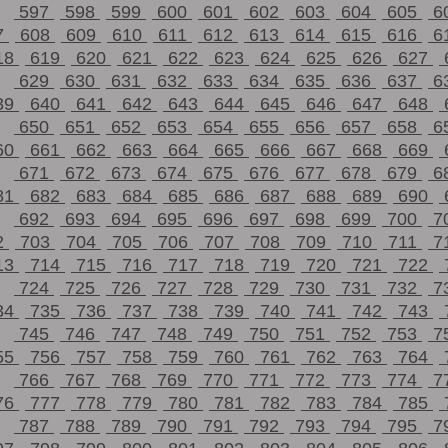
597
598
599
600
601
602
603
604
605
6
7
608
609
610
611
612
613
614
615
616
6
18
619
620
621
622
623
624
625
626
627
629
630
631
632
633
634
635
636
637
6
39
640
641
642
643
644
645
646
647
648
650
651
652
653
654
655
656
657
658
6
60
661
662
663
664
665
666
667
668
669
671
672
673
674
675
676
677
678
679
6
81
682
683
684
685
686
687
688
689
690
692
693
694
695
696
697
698
699
700
7
2
703
704
705
706
707
708
709
710
711
7
13
714
715
716
717
718
719
720
721
722
724
725
726
727
728
729
730
731
732
7
34
735
736
737
738
739
740
741
742
743
745
746
747
748
749
750
751
752
753
7
55
756
757
758
759
760
761
762
763
764
766
767
768
769
770
771
772
773
774
7
76
777
778
779
780
781
782
783
784
785
787
788
789
790
791
792
793
794
795
7