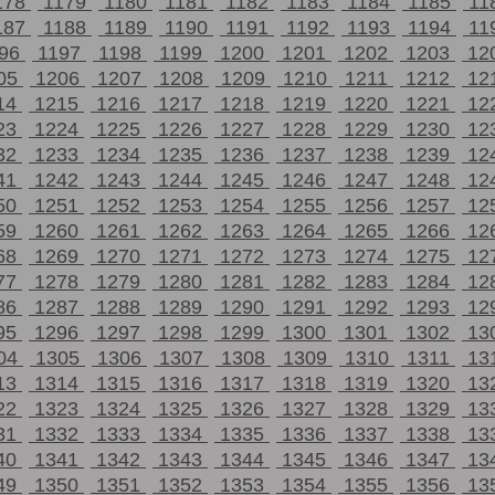
178
1179
1180
1181
1182
1183
1184
1185
11
187
1188
1189
1190
1191
1192
1193
1194
11
196
1197
1198
1199
1200
1201
1202
1203
12
05
1206
1207
1208
1209
1210
1211
1212
12
14
1215
1216
1217
1218
1219
1220
1221
12
23
1224
1225
1226
1227
1228
1229
1230
12
32
1233
1234
1235
1236
1237
1238
1239
12
41
1242
1243
1244
1245
1246
1247
1248
12
50
1251
1252
1253
1254
1255
1256
1257
12
59
1260
1261
1262
1263
1264
1265
1266
12
68
1269
1270
1271
1272
1273
1274
1275
12
77
1278
1279
1280
1281
1282
1283
1284
12
86
1287
1288
1289
1290
1291
1292
1293
12
95
1296
1297
1298
1299
1300
1301
1302
13
04
1305
1306
1307
1308
1309
1310
1311
13
13
1314
1315
1316
1317
1318
1319
1320
13
22
1323
1324
1325
1326
1327
1328
1329
13
31
1332
1333
1334
1335
1336
1337
1338
13
40
1341
1342
1343
1344
1345
1346
1347
13
49
1350
1351
1352
1353
1354
1355
1356
13