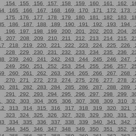
154
155
156
157
158
159
160
161
162
1
64
165
166
167
168
169
170
171
172
173
175
176
177
178
179
180
181
182
183
1
85
186
187
188
189
190
191
192
193
194
196
197
198
199
200
201
202
203
204
2
6
207
208
209
210
211
212
213
214
215
2
17
218
219
220
221
222
223
224
225
226
228
229
230
231
232
233
234
235
236
2
38
239
240
241
242
243
244
245
246
247
249
250
251
252
253
254
255
256
257
2
59
260
261
262
263
264
265
266
267
268
270
271
272
273
274
275
276
277
278
2
80
281
282
283
284
285
286
287
288
289
291
292
293
294
295
296
297
298
299
3
1
302
303
304
305
306
307
308
309
310
3
12
313
314
315
316
317
318
319
320
321
323
324
325
326
327
328
329
330
331
3
33
334
335
336
337
338
339
340
341
342
344
345
346
347
348
349
350
351
352
3