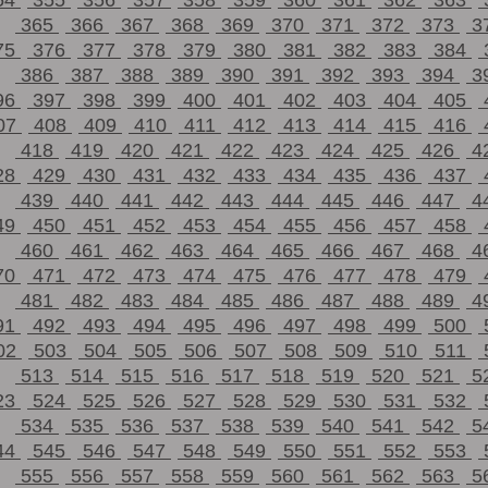
54
355
356
357
358
359
360
361
362
363
365
366
367
368
369
370
371
372
373
3
75
376
377
378
379
380
381
382
383
384
386
387
388
389
390
391
392
393
394
3
96
397
398
399
400
401
402
403
404
405
07
408
409
410
411
412
413
414
415
416
418
419
420
421
422
423
424
425
426
4
28
429
430
431
432
433
434
435
436
437
439
440
441
442
443
444
445
446
447
4
49
450
451
452
453
454
455
456
457
458
460
461
462
463
464
465
466
467
468
4
70
471
472
473
474
475
476
477
478
479
481
482
483
484
485
486
487
488
489
4
91
492
493
494
495
496
497
498
499
500
02
503
504
505
506
507
508
509
510
511
513
514
515
516
517
518
519
520
521
5
23
524
525
526
527
528
529
530
531
532
534
535
536
537
538
539
540
541
542
5
44
545
546
547
548
549
550
551
552
553
555
556
557
558
559
560
561
562
563
5