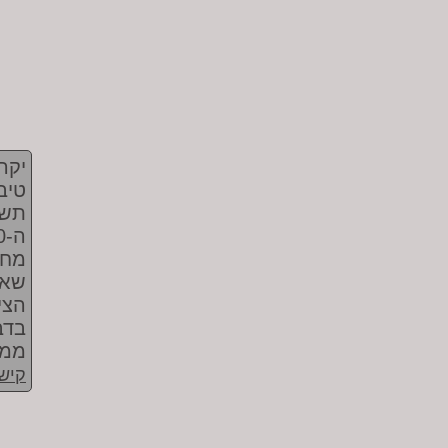
יקר
טיב
תשת
מחר
שאר
הצי
בדב
ממש
קישו