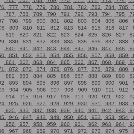
766
767
768
769
770
771
772
773
774
7
76
777
778
779
780
781
782
783
784
785
787
788
789
790
791
792
793
794
795
7
97
798
799
800
801
802
803
804
805
806
08
809
810
811
812
813
814
815
816
817
819
820
821
822
823
824
825
826
827
8
29
830
831
832
833
834
835
836
837
838
840
841
842
843
844
845
846
847
848
8
50
851
852
853
854
855
856
857
858
859
861
862
863
864
865
866
867
868
869
8
71
872
873
874
875
876
877
878
879
880
882
883
884
885
886
887
888
889
890
8
92
893
894
895
896
897
898
899
900
901
03
904
905
906
907
908
909
910
911
912
914
915
916
917
918
919
920
921
922
9
24
925
926
927
928
929
930
931
932
933
935
936
937
938
939
940
941
942
943
9
45
946
947
948
949
950
951
952
953
954
956
957
958
959
960
961
962
963
964
9
66
967
968
969
970
971
972
973
974
975