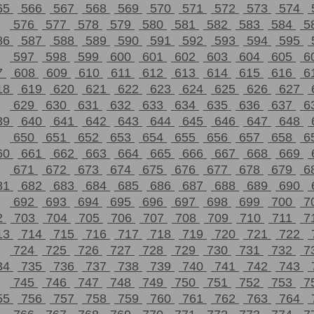
65
566
567
568
569
570
571
572
573
574
576
577
578
579
580
581
582
583
584
5
86
587
588
589
590
591
592
593
594
595
597
598
599
600
601
602
603
604
605
6
7
608
609
610
611
612
613
614
615
616
6
18
619
620
621
622
623
624
625
626
627
629
630
631
632
633
634
635
636
637
6
39
640
641
642
643
644
645
646
647
648
650
651
652
653
654
655
656
657
658
6
60
661
662
663
664
665
666
667
668
669
671
672
673
674
675
676
677
678
679
6
81
682
683
684
685
686
687
688
689
690
692
693
694
695
696
697
698
699
700
7
2
703
704
705
706
707
708
709
710
711
7
13
714
715
716
717
718
719
720
721
722
724
725
726
727
728
729
730
731
732
7
34
735
736
737
738
739
740
741
742
743
745
746
747
748
749
750
751
752
753
7
55
756
757
758
759
760
761
762
763
764