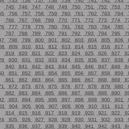
34
735
736
737
738
739
740
741
742
743
745
746
747
748
749
750
751
752
753
7
55
756
757
758
759
760
761
762
763
764
766
767
768
769
770
771
772
773
774
7
76
777
778
779
780
781
782
783
784
785
787
788
789
790
791
792
793
794
795
7
97
798
799
800
801
802
803
804
805
806
08
809
810
811
812
813
814
815
816
817
819
820
821
822
823
824
825
826
827
8
29
830
831
832
833
834
835
836
837
838
840
841
842
843
844
845
846
847
848
8
50
851
852
853
854
855
856
857
858
859
861
862
863
864
865
866
867
868
869
8
71
872
873
874
875
876
877
878
879
880
882
883
884
885
886
887
888
889
890
8
92
893
894
895
896
897
898
899
900
901
03
904
905
906
907
908
909
910
911
912
914
915
916
917
918
919
920
921
922
9
24
925
926
927
928
929
930
931
932
933
935
936
937
938
939
940
941
942
943
9