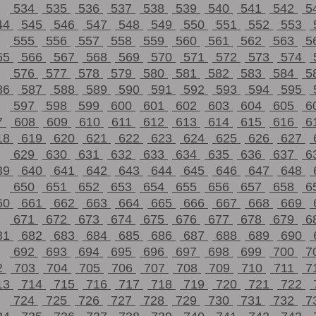
534
535
536
537
538
539
540
541
542
5
44
545
546
547
548
549
550
551
552
553
555
556
557
558
559
560
561
562
563
5
65
566
567
568
569
570
571
572
573
574
576
577
578
579
580
581
582
583
584
5
86
587
588
589
590
591
592
593
594
595
597
598
599
600
601
602
603
604
605
6
7
608
609
610
611
612
613
614
615
616
6
18
619
620
621
622
623
624
625
626
627
629
630
631
632
633
634
635
636
637
6
39
640
641
642
643
644
645
646
647
648
650
651
652
653
654
655
656
657
658
6
60
661
662
663
664
665
666
667
668
669
671
672
673
674
675
676
677
678
679
6
81
682
683
684
685
686
687
688
689
690
692
693
694
695
696
697
698
699
700
7
2
703
704
705
706
707
708
709
710
711
7
13
714
715
716
717
718
719
720
721
722
724
725
726
727
728
729
730
731
732
7