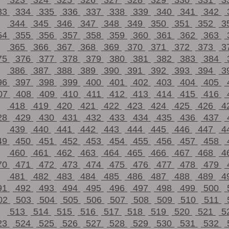
323
324
325
326
327
328
329
330
331
3
33
334
335
336
337
338
339
340
341
342
344
345
346
347
348
349
350
351
352
3
54
355
356
357
358
359
360
361
362
363
365
366
367
368
369
370
371
372
373
3
75
376
377
378
379
380
381
382
383
384
386
387
388
389
390
391
392
393
394
3
96
397
398
399
400
401
402
403
404
405
07
408
409
410
411
412
413
414
415
416
418
419
420
421
422
423
424
425
426
4
28
429
430
431
432
433
434
435
436
437
439
440
441
442
443
444
445
446
447
4
49
450
451
452
453
454
455
456
457
458
460
461
462
463
464
465
466
467
468
4
70
471
472
473
474
475
476
477
478
479
481
482
483
484
485
486
487
488
489
4
91
492
493
494
495
496
497
498
499
500
02
503
504
505
506
507
508
509
510
511
513
514
515
516
517
518
519
520
521
5
23
524
525
526
527
528
529
530
531
532