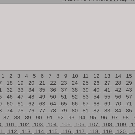
1
2
3
4
5
6
7
8
9
10
11
12
13
14
15
7
18
19
20
21
22
23
24
25
26
27
28
29
1
32
33
34
35
36
37
38
39
40
41
42
43
5
46
47
48
49
50
51
52
53
54
55
56
57
9
60
61
62
63
64
65
66
67
68
69
70
71
3
74
75
76
77
78
79
80
81
82
83
84
85
87
88
89
90
91
92
93
94
95
96
97
98
0
101
102
103
104
105
106
107
108
109
1
11
112
113
114
115
116
117
118
119
120
1