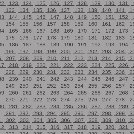
22
123
124
125
126
127
128
129
130
131
133
134
135
136
137
138
139
140
141
1
43
144
145
146
147
148
149
150
151
152
154
155
156
157
158
159
160
161
162
1
64
165
166
167
168
169
170
171
172
173
175
176
177
178
179
180
181
182
183
1
85
186
187
188
189
190
191
192
193
194
196
197
198
199
200
201
202
203
204
2
6
207
208
209
210
211
212
213
214
215
2
17
218
219
220
221
222
223
224
225
226
228
229
230
231
232
233
234
235
236
2
38
239
240
241
242
243
244
245
246
247
249
250
251
252
253
254
255
256
257
2
59
260
261
262
263
264
265
266
267
268
270
271
272
273
274
275
276
277
278
2
80
281
282
283
284
285
286
287
288
289
291
292
293
294
295
296
297
298
299
3
1
302
303
304
305
306
307
308
309
310
3
12
313
314
315
316
317
318
319
320
321