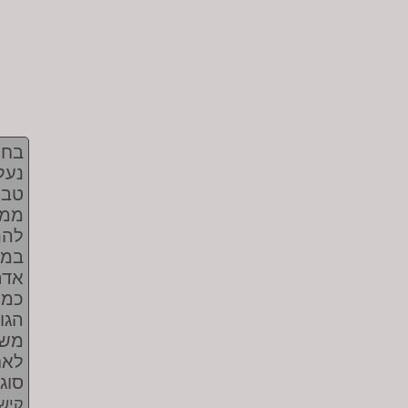
בחי
נעל
טבי
ממש
להת
במנ
אדם
כמו
הגו
משנ
לאח
סוג
קישו