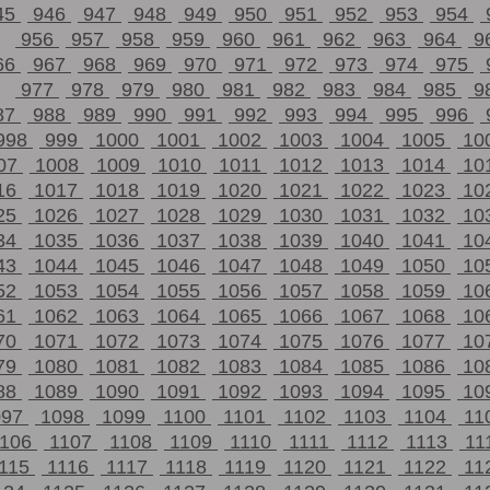
45
946
947
948
949
950
951
952
953
954
956
957
958
959
960
961
962
963
964
9
66
967
968
969
970
971
972
973
974
975
977
978
979
980
981
982
983
984
985
9
87
988
989
990
991
992
993
994
995
996
998
999
1000
1001
1002
1003
1004
1005
10
07
1008
1009
1010
1011
1012
1013
1014
10
16
1017
1018
1019
1020
1021
1022
1023
10
25
1026
1027
1028
1029
1030
1031
1032
10
34
1035
1036
1037
1038
1039
1040
1041
10
43
1044
1045
1046
1047
1048
1049
1050
10
52
1053
1054
1055
1056
1057
1058
1059
10
61
1062
1063
1064
1065
1066
1067
1068
10
70
1071
1072
1073
1074
1075
1076
1077
10
79
1080
1081
1082
1083
1084
1085
1086
10
88
1089
1090
1091
1092
1093
1094
1095
10
097
1098
1099
1100
1101
1102
1103
1104
11
1106
1107
1108
1109
1110
1111
1112
1113
11
115
1116
1117
1118
1119
1120
1121
1122
11